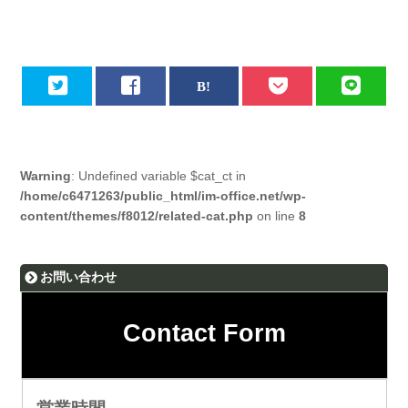
Warning
: Undefined variable $cat_ct in
/home/c6471263/public_html/im-office.net/wp-
content/themes/f8012/related-cat.php
on line
8
お問い合わせ
Contact Form