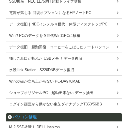
SSD換装｜NEC LL750/H 起動ドライブ交換
電源が落ちる 回復オプションになるHPノートPC
データ復旧｜NECインテル４世代一体型ディスクトップPC
Win７PCのデータを９世代Win11PCに移植
データ復旧 起動回復｜コーヒーをこぼしたノートパソコン
挿しこみ口が折れた USBメモリ データ復旧
水没Link Station LS220DNBデータ復旧
Windowsが立ち上がらない PC-DA970MAB
ショップオリジナルPC 起動出来ない データ抽出
ログイン画面から動かない東芝ダイナブックT350/56BB
パソコン修理
M.2 SSD故障｜ DELL inspiron