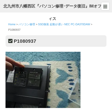
北九州市八幡西区『パソコン修理･データ復旧』IMオフ
ィス
Home
>
パソコン修理
>
SSD換装 起動が遅い NEC PC-DA370DAW
>
P1080937
P1080937