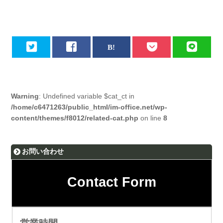
Warning
: Undefined variable $cat_ct in
/home/c6471263/public_html/im-office.net/wp-
content/themes/f8012/related-cat.php
on line
8
お問い合わせ
Contact Form