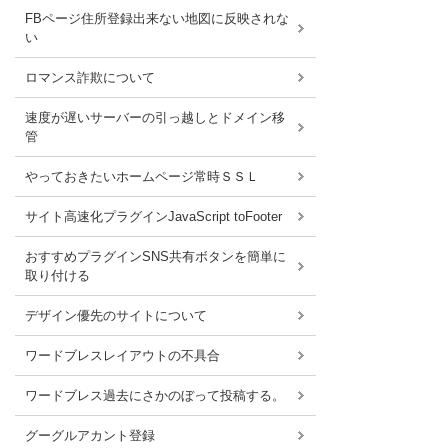
FBページ住所登録出来ない地図に反映されな
い
ロマンス詐欺について
速度が遅いサーバーの引っ越しとドメイン移
管
やっておきたいホームページ常時ＳＳＬ
サイト高速化プラグインJavaScript toFooter
おすすめプラグインSNS共有ボタンを簡単に
取り付ける
デザイン優先のサイトについて
ワードブレスレイアウトの不具合
ワードブレス過去にさかのぼって投稿する。
グーグルアカント登録