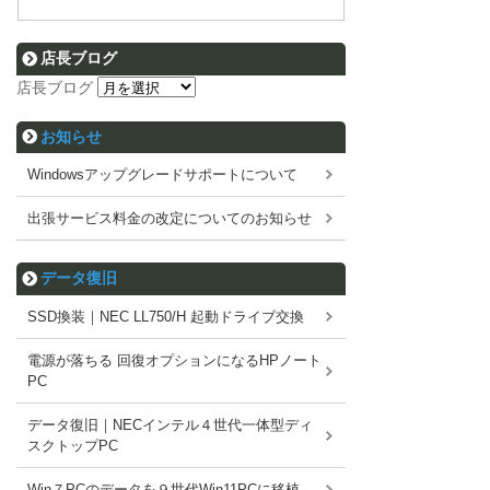
店長ブログ
店長ブログ
お知らせ
Windowsアップグレードサポートについて
出張サービス料金の改定についてのお知らせ
データ復旧
SSD換装｜NEC LL750/H 起動ドライブ交換
電源が落ちる 回復オプションになるHPノート
PC
データ復旧｜NECインテル４世代一体型ディ
スクトップPC
Win７PCのデータを９世代Win11PCに移植