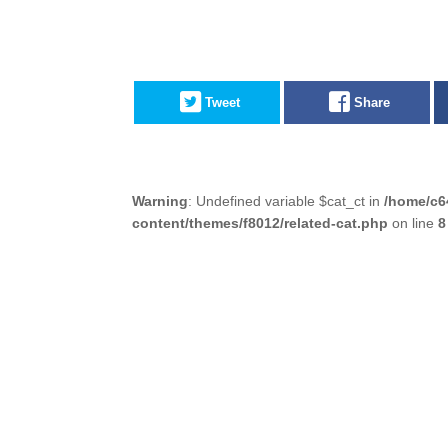
Tweet
Share
Warning
: Undefined variable $cat_ct in
/home/c6
content/themes/f8012/related-cat.php
on line
8