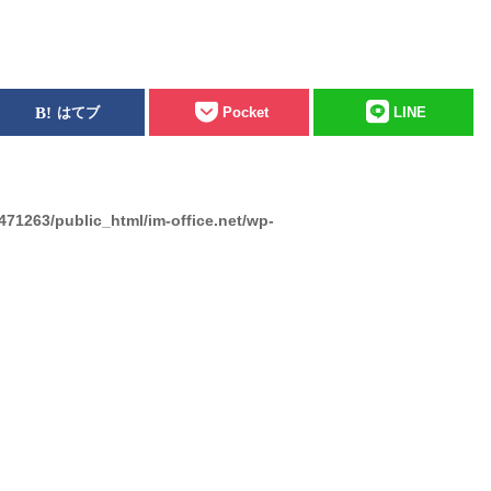
はてブ
Pocket
LINE
471263/public_html/im-office.net/wp-