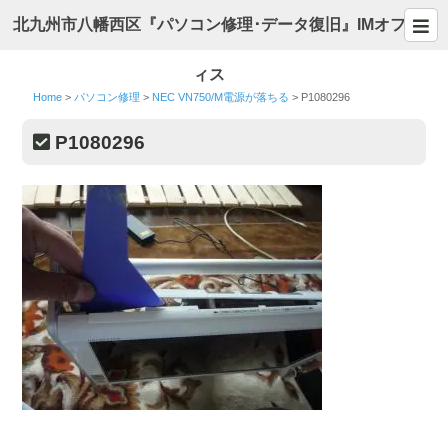
北九州市八幡西区『パソコン修理･データ復旧』IMオフ
ィス
Home
>
パソコン修理
>
NEC VN750/M電源が落ちる
>
P1080296
P1080296