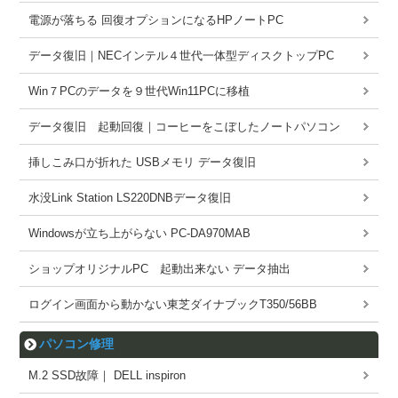
電源が落ちる 回復オプションになるHPノートPC
データ復旧｜NECインテル４世代一体型ディスクトップPC
Win７PCのデータを９世代Win11PCに移植
データ復旧 起動回復｜コーヒーをこぼしたノートパソコン
挿しこみ口が折れた USBメモリ データ復旧
水没Link Station LS220DNBデータ復旧
Windowsが立ち上がらない PC-DA970MAB
ショップオリジナルPC 起動出来ない データ抽出
ログイン画面から動かない東芝ダイナブックT350/56BB
パソコン修理
M.2 SSD故障｜ DELL inspiron