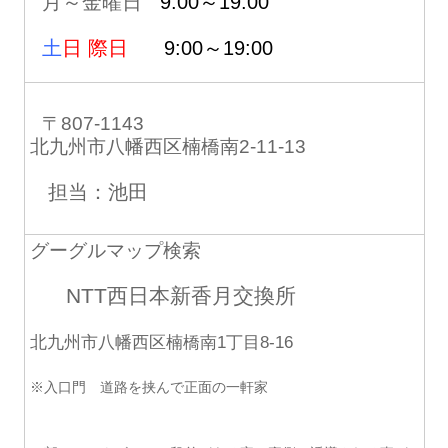
月～金曜日
9:00～19:00
土
日 際日
9:00～19:00
〒807-1143
北九州市八幡西区楠橋南2-11-13
担当：池田
グーグルマップ検索
NTT西日本新香月交換所
北九州市八幡西区楠橋南1丁目8-16
※入口門 道路を挟んで正面の一軒家