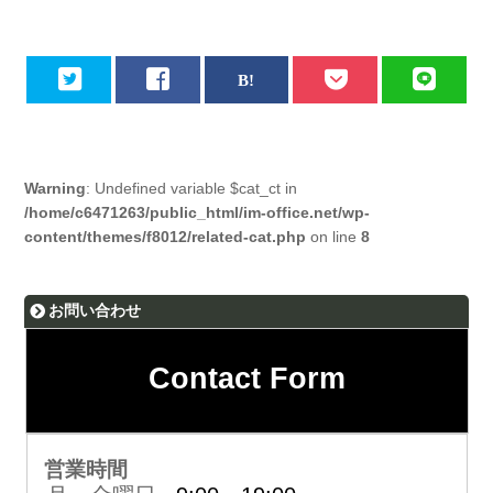
Warning
: Undefined variable $cat_ct in
/home/c6471263/public_html/im-office.net/wp-
content/themes/f8012/related-cat.php
on line
8
お問い合わせ
Contact Form
営業時間