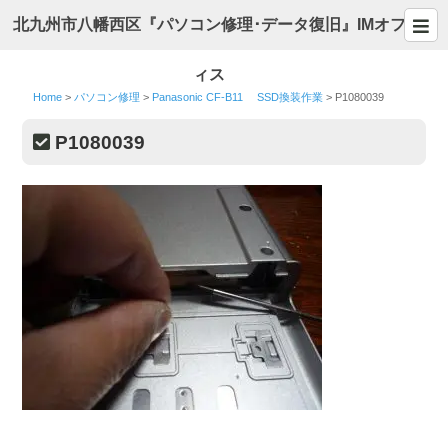
北九州市八幡西区『パソコン修理･データ復旧』IMオフ
ィス
Home
>
パソコン修理
>
Panasonic CF-B11 SSD換装作業
>
P1080039
P1080039