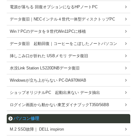
電源が落ちる 回復オプションになるHPノートPC
データ復旧｜NECインテル４世代一体型ディスクトップPC
Win７PCのデータを９世代Win11PCに移植
データ復旧 起動回復｜コーヒーをこぼしたノートパソコン
挿しこみ口が折れた USBメモリ データ復旧
水没Link Station LS220DNBデータ復旧
Windowsが立ち上がらない PC-DA970MAB
ショップオリジナルPC 起動出来ない データ抽出
ログイン画面から動かない東芝ダイナブックT350/56BB
パソコン修理
M.2 SSD故障｜ DELL inspiron