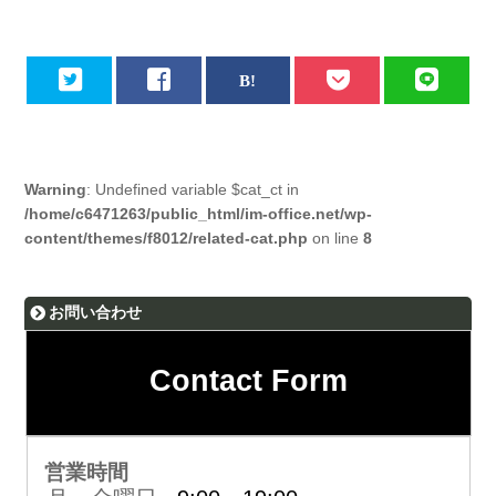
Warning
: Undefined variable $cat_ct in
/home/c6471263/public_html/im-office.net/wp-
content/themes/f8012/related-cat.php
on line
8
お問い合わせ
Contact Form
営業時間