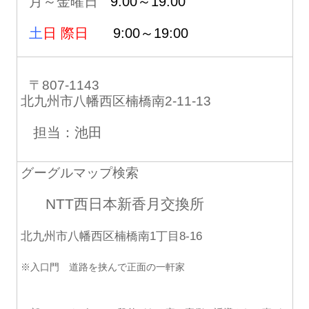
月～金曜日
9:00～19:00
土
日 際日
9:00～19:00
〒807-1143
北九州市八幡西区楠橋南2-11-13
担当：池田
グーグルマップ検索
NTT西日本新香月交換所
北九州市八幡西区楠橋南1丁目8-16
※入口門 道路を挟んで正面の一軒家