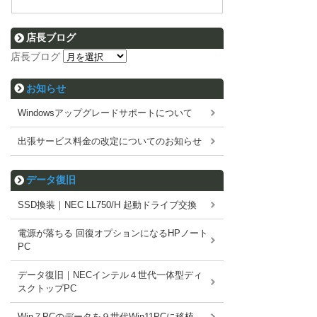
店長ブログ
店長ブログ
お知らせ
Windowsアップグレードサポートについて
出張サービス料金の改定についてのお知らせ
データ復旧
SSD換装｜NEC LL750/H 起動ドライブ交換
電源が落ちる 回復オプションになるHPノート
PC
データ復旧｜NECインテル４世代一体型ディ
スクトップPC
Win７PCのデータを９世代Win11PCに移植