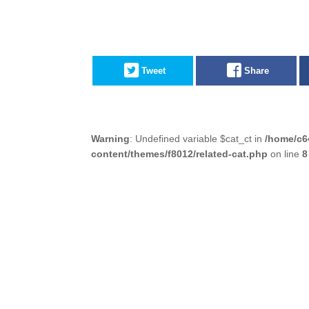
Tweet
Share
Warning
: Undefined variable $cat_ct in
/home/c6
content/themes/f8012/related-cat.php
on line
8