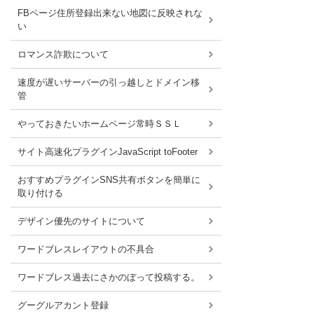
FBページ住所登録出来ない地図に反映されな
い
ロマンス詐欺について
速度が遅いサーバーの引っ越しとドメイン移
管
やっておきたいホームページ常時ＳＳＬ
サイト高速化プラグインJavaScript toFooter
おすすめプラグインSNS共有ボタンを簡単に
取り付ける
デザイン優先のサイトについて
ワードブレスレイアウトの不具合
ワードブレス過去にさかのぼって投稿する。
グーグルアカント登録