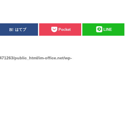
はてブ
Pocket
LINE
471263/public_html/im-office.net/wp-