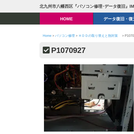
北九州市八幡西区『パソコン修理･データ復旧』I
HOME
データ復旧・復
Home
>
パソコン修理
>
ＨＤＤの取り替えと熱対策
>
P1070
P1070927