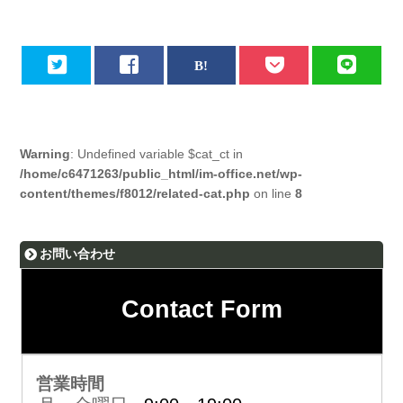
Warning
: Undefined variable $cat_ct in
/home/c6471263/public_html/im-office.net/wp-
content/themes/f8012/related-cat.php
on line
8
お問い合わせ
Contact Form
営業時間