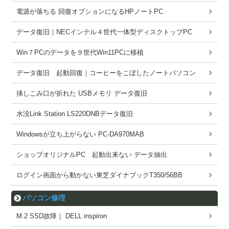
電源が落ちる 回復オプションになるHPノートPC
データ復旧｜NECインテル４世代一体型ディスクトップPC
Win７PCのデータを９世代Win11PCに移植
データ復旧 起動回復｜コーヒーをこぼしたノートパソコン
挿しこみ口が折れた USBメモリ データ復旧
水没Link Station LS220DNBデータ復旧
Windowsが立ち上がらない PC-DA970MAB
ショップオリジナルPC 起動出来ない データ抽出
ログイン画面から動かない東芝ダイナブックT350/56BB
パソコン修理
M.2 SSD故障｜ DELL inspiron