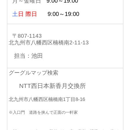
月～金曜日
9:00～19:00
土
日 際日
9:00～19:00
〒807-1143
北九州市八幡西区楠橋南2-11-13
担当：池田
グーグルマップ検索
NTT西日本新香月交換所
北九州市八幡西区楠橋南1丁目8-16
※入口門 道路を挟んで正面の一軒家