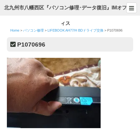
北九州市八幡西区『パソコン修理･データ復旧』IMオフ
ィス
Home
>
パソコン修理
>
LIFEBOOK AH77/H BDドライブ交換
>
P1070696
P1070696