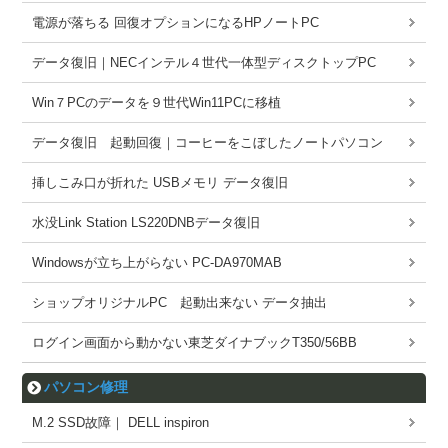
電源が落ちる 回復オプションになるHPノートPC
データ復旧｜NECインテル４世代一体型ディスクトップPC
Win７PCのデータを９世代Win11PCに移植
データ復旧 起動回復｜コーヒーをこぼしたノートパソコン
挿しこみ口が折れた USBメモリ データ復旧
水没Link Station LS220DNBデータ復旧
Windowsが立ち上がらない PC-DA970MAB
ショップオリジナルPC 起動出来ない データ抽出
ログイン画面から動かない東芝ダイナブックT350/56BB
パソコン修理
M.2 SSD故障｜ DELL inspiron