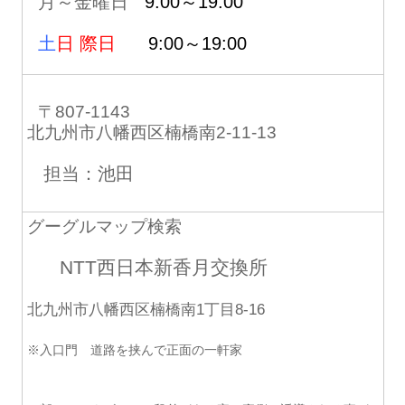
月～金曜日
9:00～19:00
土
日 際日
9:00～19:00
〒807-1143
北九州市八幡西区楠橋南2-11-13
担当：池田
グーグルマップ検索
NTT西日本新香月交換所
北九州市八幡西区楠橋南1丁目8-16
※入口門 道路を挟んで正面の一軒家