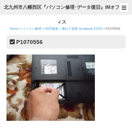
北九州市八幡西区『パソコン修理･データ復旧』IMオフ
ィス
Home
>
パソコン修理
>
HDD換装｜壊れて放置 dynabook EX/33
>
P1070556
P1070556