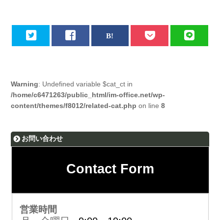
Warning
: Undefined variable $cat_ct in
/home/c6471263/public_html/im-office.net/wp-
content/themes/f8012/related-cat.php
on line
8
お問い合わせ
Contact Form
営業時間