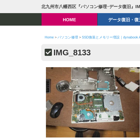
北九州市八幡西区『パソコン修理･データ復旧』I
HOME
データ復旧・復
Home
>
パソコン修理
>
SSD換装とメモリー増設｜dynabook A
IMG_8133