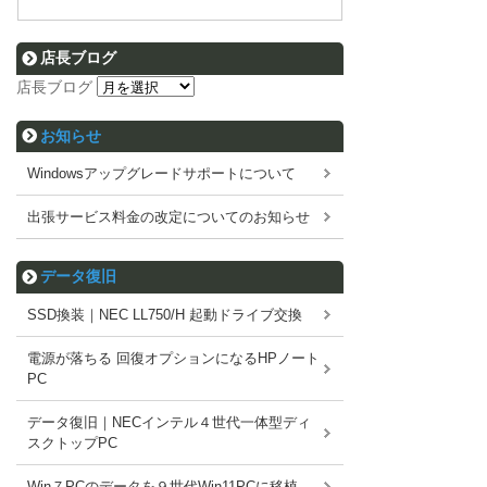
店長ブログ
店長ブログ
お知らせ
Windowsアップグレードサポートについて
出張サービス料金の改定についてのお知らせ
データ復旧
SSD換装｜NEC LL750/H 起動ドライブ交換
電源が落ちる 回復オプションになるHPノート
PC
データ復旧｜NECインテル４世代一体型ディ
スクトップPC
Win７PCのデータを９世代Win11PCに移植