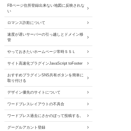
FBページ住所登録出来ない地図に反映されな
い
ロマンス詐欺について
速度が遅いサーバーの引っ越しとドメイン移
管
やっておきたいホームページ常時ＳＳＬ
サイト高速化プラグインJavaScript toFooter
おすすめプラグインSNS共有ボタンを簡単に
取り付ける
デザイン優先のサイトについて
ワードブレスレイアウトの不具合
ワードブレス過去にさかのぼって投稿する。
グーグルアカント登録