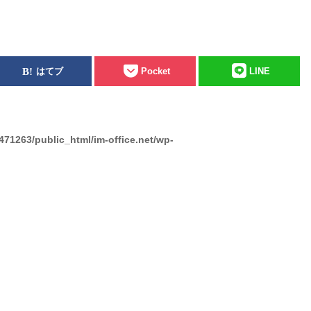
はてブ
Pocket
LINE
471263/public_html/im-office.net/wp-