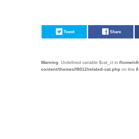
Tweet
Share
Warning
: Undefined variable $cat_ct in
/home/c6
content/themes/f8012/related-cat.php
on line
8