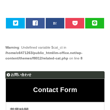
Warning
: Undefined variable $cat_ct in
/home/c6471263/public_html/im-office.net/wp-
content/themes/f8012/related-cat.php
on line
8
お問い合わせ
Contact Form