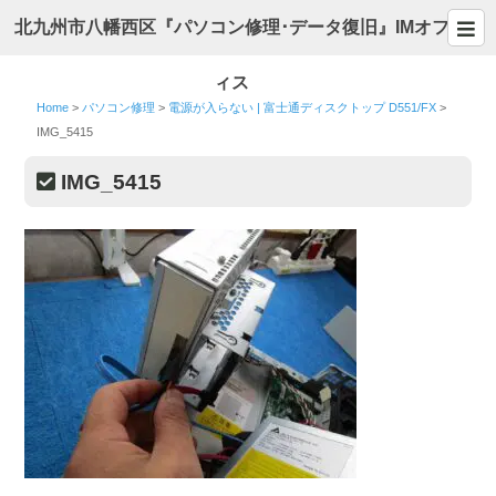
北九州市八幡西区『パソコン修理･データ復旧』IMオフ
ィス
Home
>
パソコン修理
>
電源が入らない | 富士通ディスクトップ D551/FX
>
IMG_5415
IMG_5415