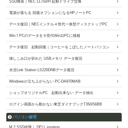
SSD換装｜NEC LL750/H 起動ドライブ交換
電源が落ちる 回復オプションになるHPノートPC
データ復旧｜NECインテル４世代一体型ディスクトップPC
Win７PCのデータを９世代Win11PCに移植
データ復旧 起動回復｜コーヒーをこぼしたノートパソコン
挿しこみ口が折れた USBメモリ データ復旧
水没Link Station LS220DNBデータ復旧
Windowsが立ち上がらない PC-DA970MAB
ショップオリジナルPC 起動出来ない データ抽出
ログイン画面から動かない東芝ダイナブックT350/56BB
パソコン修理
M.2 SSD故障｜ DELL inspiron