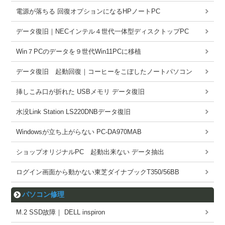
電源が落ちる 回復オプションになるHPノートPC
データ復旧｜NECインテル４世代一体型ディスクトップPC
Win７PCのデータを９世代Win11PCに移植
データ復旧 起動回復｜コーヒーをこぼしたノートパソコン
挿しこみ口が折れた USBメモリ データ復旧
水没Link Station LS220DNBデータ復旧
Windowsが立ち上がらない PC-DA970MAB
ショップオリジナルPC 起動出来ない データ抽出
ログイン画面から動かない東芝ダイナブックT350/56BB
パソコン修理
M.2 SSD故障｜ DELL inspiron