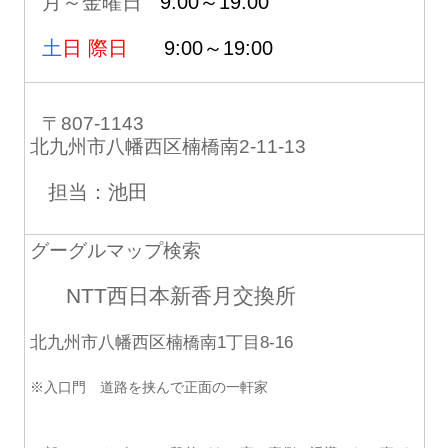
月～金曜日
9:00～19:00
土
日 際日
9:00～19:00
〒807-1143
北九州市八幡西区楠橋南2-11-13
担当：池田
グーグルマップ検索
NTT西日本新香月交換所
北九州市八幡西区楠橋南1丁目8-16
※入口門 道路を挟んで正面の一軒家