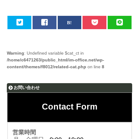
Warning
: Undefined variable $cat_ct in
/home/c6471263/public_html/im-office.net/wp-
content/themes/f8012/related-cat.php
on line
8
お問い合わせ
Contact Form
営業時間