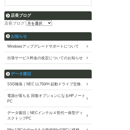
店長ブログ
店長ブログ
お知らせ
Windowsアップグレードサポートについて
出張サービス料金の改定についてのお知らせ
データ復旧
SSD換装｜NEC LL750/H 起動ドライブ交換
電源が落ちる 回復オプションになるHPノート
PC
データ復旧｜NECインテル４世代一体型ディ
スクトップPC
Win７PCのデータを９世代Win11PCに移植