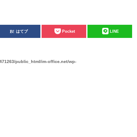
はてブ
Pocket
LINE
471263/public_html/im-office.net/wp-