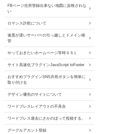
FBページ住所登録出来ない地図に反映されな
い
ロマンス詐欺について
速度が遅いサーバーの引っ越しとドメイン移
管
やっておきたいホームページ常時ＳＳＬ
サイト高速化プラグインJavaScript toFooter
おすすめプラグインSNS共有ボタンを簡単に
取り付ける
デザイン優先のサイトについて
ワードブレスレイアウトの不具合
ワードブレス過去にさかのぼって投稿する。
グーグルアカント登録