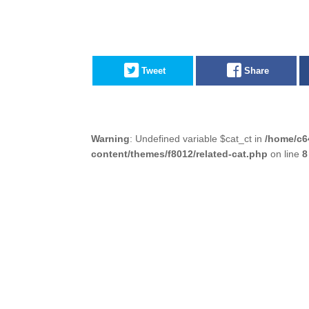
Tweet
Share
Warning
: Undefined variable $cat_ct in
/home/c6
content/themes/f8012/related-cat.php
on line
8