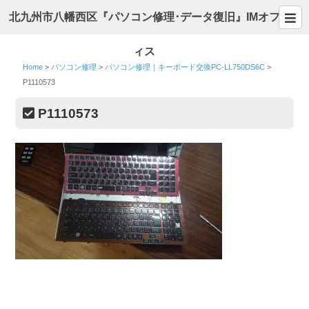
北九州市八幡西区『パソコン修理･データ復旧』IMオフ
ィス
Home
>
パソコン修理
>
パソコン修理｜キーボード交換PC-LL750DS6C
>
P1110573
P1110573