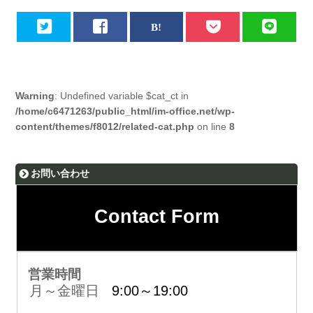
Warning
: Undefined variable $cat_ct in
/home/c6471263/public_html/im-office.net/wp-
content/themes/f8012/related-cat.php
on line
8
お問い合わせ
Contact Form
営業時間
月～金曜日
9:00～19:00