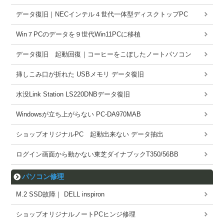
データ復旧｜NECインテル４世代一体型ディスクトップPC
Win７PCのデータを９世代Win11PCに移植
データ復旧 起動回復｜コーヒーをこぼしたノートパソコン
挿しこみ口が折れた USBメモリ データ復旧
水没Link Station LS220DNBデータ復旧
Windowsが立ち上がらない PC-DA970MAB
ショップオリジナルPC 起動出来ない データ抽出
ログイン画面から動かない東芝ダイナブックT350/56BB
パソコン修理
M.2 SSD故障｜ DELL inspiron
ショップオリジナルノートPCヒンジ修理