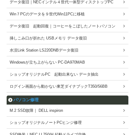
データ復旧｜NECインテル４世代一体型ディスクトップPC
Win７PCのデータを９世代Win11PCに移植
データ復旧 起動回復｜コーヒーをこぼしたノートパソコン
挿しこみ口が折れた USBメモリ データ復旧
水没Link Station LS220DNBデータ復旧
Windowsが立ち上がらない PC-DA970MAB
ショップオリジナルPC 起動出来ない データ抽出
ログイン画面から動かない東芝ダイナブックT350/56BB
パソコン修理
M.2 SSD故障｜ DELL inspiron
ショップオリジナルノートPCヒンジ修理
SSD換装｜NEC LL750/H 起動ドライブ交換