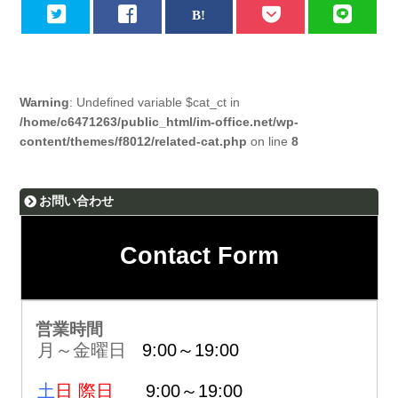
Warning
: Undefined variable $cat_ct in
/home/c6471263/public_html/im-office.net/wp-
content/themes/f8012/related-cat.php
on line
8
お問い合わせ
Contact Form
営業時間
月～金曜日
9:00～19:00
土
日 際日
9:00～19:00