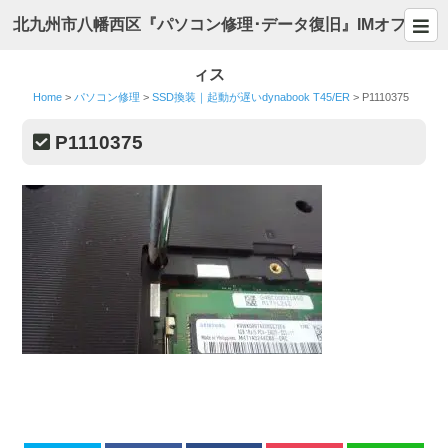
北九州市八幡西区『パソコン修理･データ復旧』IMオフ
ィス
Home
>
パソコン修理
>
SSD換装｜起動が遅いdynabook T45/ER
>
P1110375
P1110375