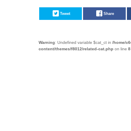
Tweet
Share
Warning
: Undefined variable $cat_ct in
/home/c6
content/themes/f8012/related-cat.php
on line
8