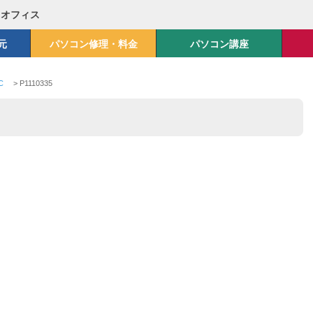
Mオフィス
元
パソコン修理・料金
パソコン講座
PC
>
P1110335