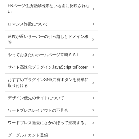
FBページ住所登録出来ない地図に反映されな
い
ロマンス詐欺について
速度が遅いサーバーの引っ越しとドメイン移
管
やっておきたいホームページ常時ＳＳＬ
サイト高速化プラグインJavaScript toFooter
おすすめプラグインSNS共有ボタンを簡単に
取り付ける
デザイン優先のサイトについて
ワードブレスレイアウトの不具合
ワードブレス過去にさかのぼって投稿する。
グーグルアカント登録