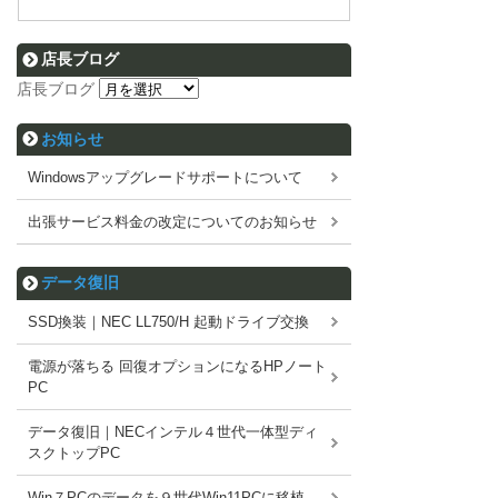
店長ブログ
店長ブログ
お知らせ
Windowsアップグレードサポートについて
出張サービス料金の改定についてのお知らせ
データ復旧
SSD換装｜NEC LL750/H 起動ドライブ交換
電源が落ちる 回復オプションになるHPノート
PC
データ復旧｜NECインテル４世代一体型ディ
スクトップPC
Win７PCのデータを９世代Win11PCに移植