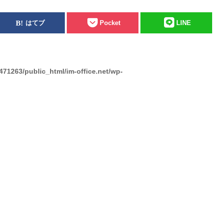
はてブ
Pocket
LINE
471263/public_html/im-office.net/wp-