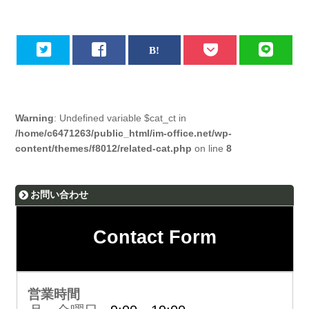
Warning
: Undefined variable $cat_ct in
/home/c6471263/public_html/im-office.net/wp-
content/themes/f8012/related-cat.php
on line
8
お問い合わせ
Contact Form
営業時間