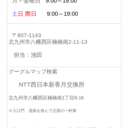
月～金曜日
9:00～19:00
土
日 際日
9:00～19:00
〒807-1143
北九州市八幡西区楠橋南2-11-13
担当：池田
グーグルマップ検索
NTT西日本新香月交換所
北九州市八幡西区楠橋南1丁目8-16
※入口門 道路を挟んで正面の一軒家