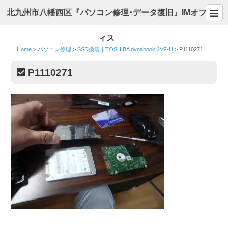
北九州市八幡西区『パソコン修理･データ復旧』IMオフ
ィス
Home
>
パソコン修理
>
SSD換装｜TOSHIBA dynabook JVF-U
>
P1110271
P1110271