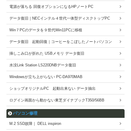
電源が落ちる 回復オプションになるHPノートPC
データ復旧｜NECインテル４世代一体型ディスクトップPC
Win７PCのデータを９世代Win11PCに移植
データ復旧 起動回復｜コーヒーをこぼしたノートパソコン
挿しこみ口が折れた USBメモリ データ復旧
水没Link Station LS220DNBデータ復旧
Windowsが立ち上がらない PC-DA970MAB
ショップオリジナルPC 起動出来ない データ抽出
ログイン画面から動かない東芝ダイナブックT350/56BB
パソコン修理
M.2 SSD故障｜ DELL inspiron