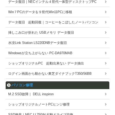
データ復旧｜NECインテル４世代一体型ディスクトップPC
Win７PCのデータを９世代Win11PCに移植
データ復旧 起動回復｜コーヒーをこぼしたノートパソコン
挿しこみ口が折れた USBメモリ データ復旧
水没Link Station LS220DNBデータ復旧
Windowsが立ち上がらない PC-DA970MAB
ショップオリジナルPC 起動出来ない データ抽出
ログイン画面から動かない東芝ダイナブックT350/56BB
パソコン修理
M.2 SSD故障｜ DELL inspiron
ショップオリジナルノートPCヒンジ修理
SSD換装｜NEC LL750/H 起動ドライブ交換