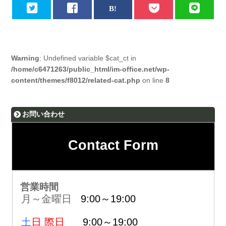
Warning
: Undefined variable $cat_ct in
/home/c6471263/public_html/im-office.net/wp-
content/themes/f8012/related-cat.php
on line
8
お問い合わせ
Contact Form
営業時間
月～金曜日
9:00～19:00
土
日 際日
9:00～19:00