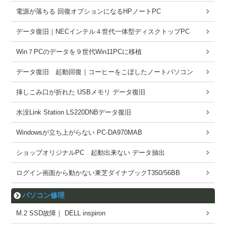
電源が落ちる 回復オプションになるHPノートPC
データ復旧｜NECインテル４世代一体型ディスクトップPC
Win７PCのデータを９世代Win11PCに移植
データ復旧 起動回復｜コーヒーをこぼしたノートパソコン
挿しこみ口が折れた USBメモリ データ復旧
水没Link Station LS220DNBデータ復旧
Windowsが立ち上がらない PC-DA970MAB
ショップオリジナルPC 起動出来ない データ抽出
ログイン画面から動かない東芝ダイナブックT350/56BB
パソコン修理
M.2 SSD故障｜ DELL inspiron