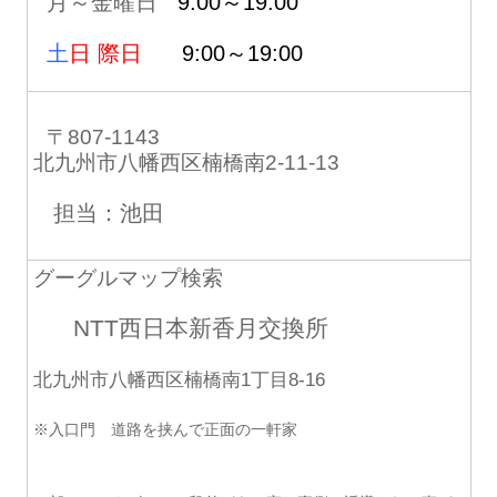
月～金曜日
9:00～19:00
土
日 際日
9:00～19:00
〒807-1143
北九州市八幡西区楠橋南2-11-13
担当：池田
グーグルマップ検索
NTT西日本新香月交換所
北九州市八幡西区楠橋南1丁目8-16
※入口門 道路を挟んで正面の一軒家