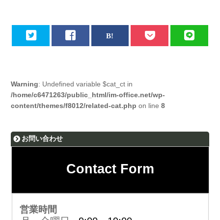
Warning
: Undefined variable $cat_ct in
/home/c6471263/public_html/im-office.net/wp-
content/themes/f8012/related-cat.php
on line
8
お問い合わせ
Contact Form
営業時間