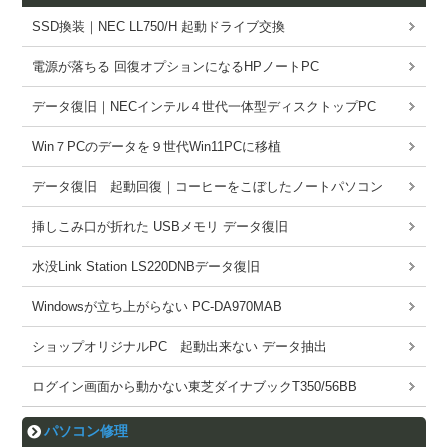
SSD換装｜NEC LL750/H 起動ドライブ交換
電源が落ちる 回復オプションになるHPノートPC
データ復旧｜NECインテル４世代一体型ディスクトップPC
Win７PCのデータを９世代Win11PCに移植
データ復旧 起動回復｜コーヒーをこぼしたノートパソコン
挿しこみ口が折れた USBメモリ データ復旧
水没Link Station LS220DNBデータ復旧
Windowsが立ち上がらない PC-DA970MAB
ショップオリジナルPC 起動出来ない データ抽出
ログイン画面から動かない東芝ダイナブックT350/56BB
パソコン修理