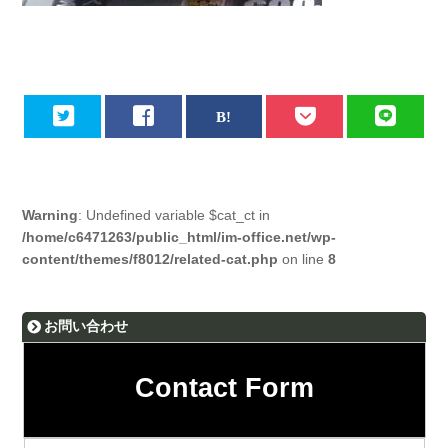
Warning
: Undefined variable $cat_ct in
/home/c6471263/public_html/im-office.net/wp-
content/themes/f8012/related-cat.php
on line
8
お問い合わせ
Contact Form