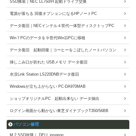
SSD換装｜NEC LL750/H 起動ドライブ交換
電源が落ちる 回復オプションになるHPノートPC
データ復旧｜NECインテル４世代一体型ディスクトップPC
Win７PCのデータを９世代Win11PCに移植
データ復旧 起動回復｜コーヒーをこぼしたノートパソコン
挿しこみ口が折れた USBメモリ データ復旧
水没Link Station LS220DNBデータ復旧
Windowsが立ち上がらない PC-DA970MAB
ショップオリジナルPC 起動出来ない データ抽出
ログイン画面から動かない東芝ダイナブックT350/56BB
パソコン修理
M.2 SSD故障｜ DELL inspiron