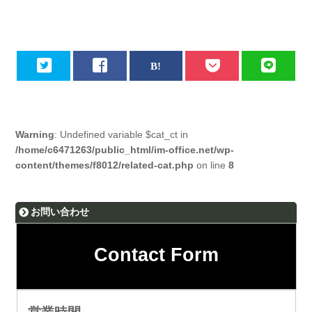
Warning
: Undefined variable $cat_ct in
/home/c6471263/public_html/im-office.net/wp-
content/themes/f8012/related-cat.php
on line
8
お問い合わせ
Contact Form