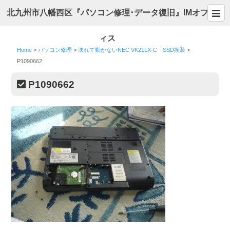
北九州市八幡西区『パソコン修理･データ復旧』IMオフ
ィス
Home
>
パソコン修理
>
壊れて動かないNEC VK21LX-C SSD換装
>
P1090662
P1090662