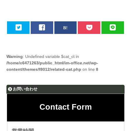
Warning
: Undefined variable $cat_ct in
/home/c6471263/public_html/im-office.net/wp-
content/themes/f8012/related-cat.php
on line
8
お問い合わせ
Contact Form