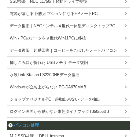
SSD換装｜NEC LL750/H 起動ドライブ交換
電源が落ちる 回復オプションになるHPノートPC
データ復旧｜NECインテル４世代一体型ディスクトップPC
Win７PCのデータを９世代Win11PCに移植
データ復旧 起動回復｜コーヒーをこぼしたノートパソコン
挿しこみ口が折れた USBメモリ データ復旧
水没Link Station LS220DNBデータ復旧
Windowsが立ち上がらない PC-DA970MAB
ショップオリジナルPC 起動出来ない データ抽出
ログイン画面から動かない東芝ダイナブックT350/56BB
パソコン修理
M.2 SSD故障｜ DELL inspiron