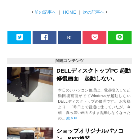
前の記事へ
｜
HOME
｜
次の記事へ
関連コンテンツ
DELLディスクトップPC 起動
修復画面 起動しない。
本日のいパソコン修理は、電源投入して起
動回復画面がでてWindowsが起動しない
DELLディスクトップの修理です。 お客様
より 「昨日まで普通に使っていたが、今
朝 真っ黒い画面のまま起動しなくなった
の…
続き
ショップオリジナルパソコ
ン SSD換装