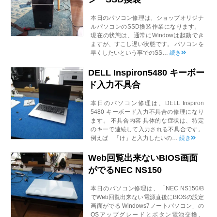
本日のパソコン修理は、ショップオリジナ
ルパソコンのSSD換装作業になります。
現在の状態は、通常にWindowは起動でき
ますが、すこし遅い状態です。 パソコンを
早くしたいという事でのSS…
続き
DELL Inspiron5480 キーボー
ド入力不具合
本日のパソコン修理は、DELL Inspiron
5480 キーボード入力不具合の修理になり
ます。 不具合内容 具体的な症状は、特定
のキーで連続して入力される不具合です。
例えば 「け」と入力したいの…
続き
Web回覧出来ないBIOS画面
がでるNEC NS150
本日のパソコン修理は、「NEC NS150/B
でWeb回覧出来ない電源直後にBIOSの設定
画面がでる Windows7ノートパソコン」の
OSアップグレードとボタン電池交換、