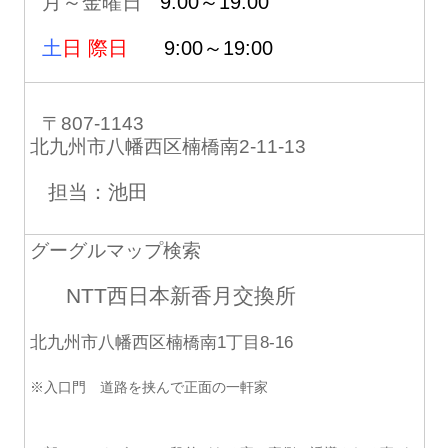
月～金曜日
9:00～19:00
土
日 際日
9:00～19:00
〒807-1143
北九州市八幡西区楠橋南2-11-13
担当：池田
グーグルマップ検索
NTT西日本新香月交換所
北九州市八幡西区楠橋南1丁目8-16
※入口門 道路を挟んで正面の一軒家