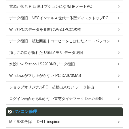
電源が落ちる 回復オプションになるHPノートPC
データ復旧｜NECインテル４世代一体型ディスクトップPC
Win７PCのデータを９世代Win11PCに移植
データ復旧 起動回復｜コーヒーをこぼしたノートパソコン
挿しこみ口が折れた USBメモリ データ復旧
水没Link Station LS220DNBデータ復旧
Windowsが立ち上がらない PC-DA970MAB
ショップオリジナルPC 起動出来ない データ抽出
ログイン画面から動かない東芝ダイナブックT350/56BB
パソコン修理
M.2 SSD故障｜ DELL inspiron