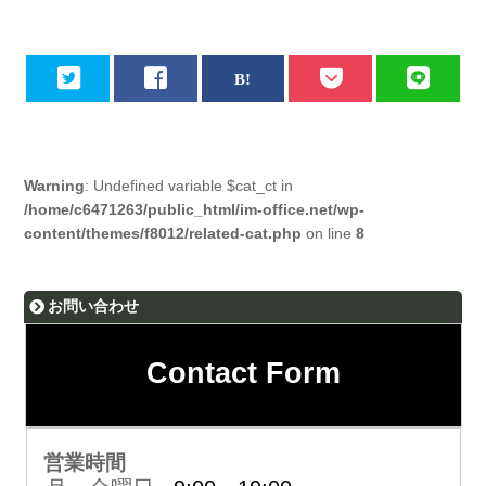
Warning
: Undefined variable $cat_ct in
/home/c6471263/public_html/im-office.net/wp-
content/themes/f8012/related-cat.php
on line
8
お問い合わせ
Contact Form
営業時間