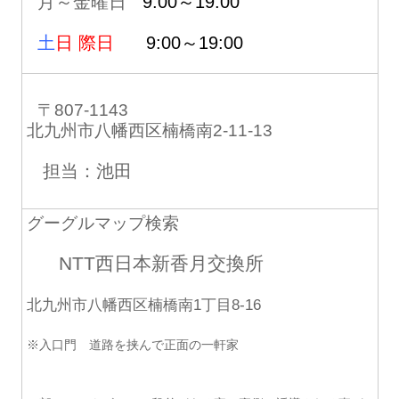
月～金曜日
9:00～19:00
土
日 際日
9:00～19:00
〒807-1143
北九州市八幡西区楠橋南2-11-13
担当：池田
グーグルマップ検索
NTT西日本新香月交換所
北九州市八幡西区楠橋南1丁目8-16
※入口門 道路を挟んで正面の一軒家