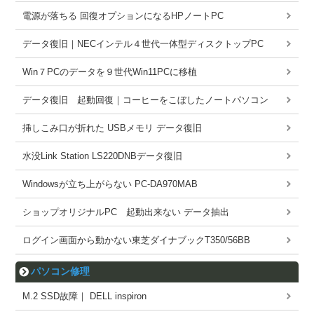
電源が落ちる 回復オプションになるHPノートPC
データ復旧｜NECインテル４世代一体型ディスクトップPC
Win７PCのデータを９世代Win11PCに移植
データ復旧 起動回復｜コーヒーをこぼしたノートパソコン
挿しこみ口が折れた USBメモリ データ復旧
水没Link Station LS220DNBデータ復旧
Windowsが立ち上がらない PC-DA970MAB
ショップオリジナルPC 起動出来ない データ抽出
ログイン画面から動かない東芝ダイナブックT350/56BB
パソコン修理
M.2 SSD故障｜ DELL inspiron