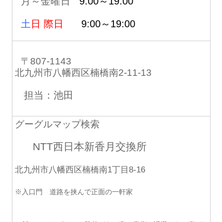
月～金曜日
9:00～19:00
土
日 際日
9:00～19:00
〒807-1143
北九州市八幡西区楠橋南2-11-13
担当：池田
グーグルマップ検索
NTT西日本新香月交換所
北九州市八幡西区楠橋南1丁目8-16
※入口門 道路を挟んで正面の一軒家