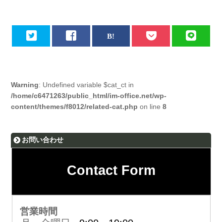
Warning
: Undefined variable $cat_ct in
/home/c6471263/public_html/im-office.net/wp-
content/themes/f8012/related-cat.php
on line
8
お問い合わせ
Contact Form
営業時間