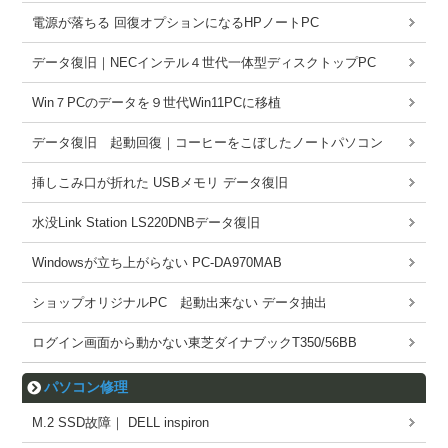
電源が落ちる 回復オプションになるHPノートPC
データ復旧｜NECインテル４世代一体型ディスクトップPC
Win７PCのデータを９世代Win11PCに移植
データ復旧 起動回復｜コーヒーをこぼしたノートパソコン
挿しこみ口が折れた USBメモリ データ復旧
水没Link Station LS220DNBデータ復旧
Windowsが立ち上がらない PC-DA970MAB
ショップオリジナルPC 起動出来ない データ抽出
ログイン画面から動かない東芝ダイナブックT350/56BB
パソコン修理
M.2 SSD故障｜ DELL inspiron