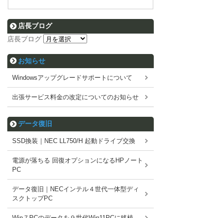
店長ブログ
店長ブログ
お知らせ
Windowsアップグレードサポートについて
出張サービス料金の改定についてのお知らせ
データ復旧
SSD換装｜NEC LL750/H 起動ドライブ交換
電源が落ちる 回復オプションになるHPノート
PC
データ復旧｜NECインテル４世代一体型ディ
スクトップPC
Win７PCのデータを９世代Win11PCに移植