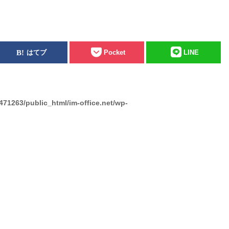
はてブ
Pocket
LINE
471263/public_html/im-office.net/wp-