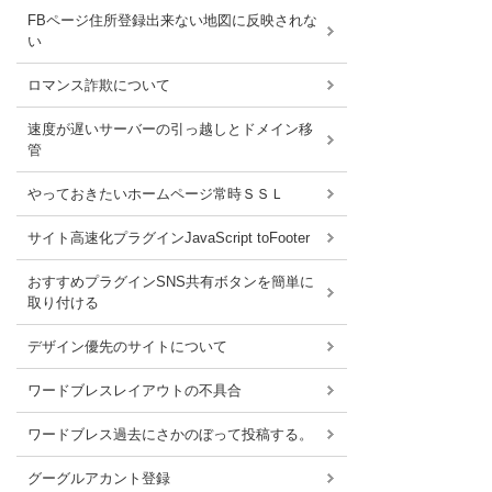
FBページ住所登録出来ない地図に反映されな
い
ロマンス詐欺について
速度が遅いサーバーの引っ越しとドメイン移
管
やっておきたいホームページ常時ＳＳＬ
サイト高速化プラグインJavaScript toFooter
おすすめプラグインSNS共有ボタンを簡単に
取り付ける
デザイン優先のサイトについて
ワードブレスレイアウトの不具合
ワードブレス過去にさかのぼって投稿する。
グーグルアカント登録