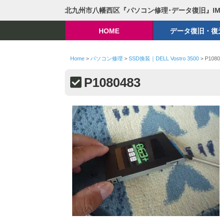
北九州市八幡西区『パソコン修理･データ復旧』I
HOME
データ復旧・復
Home
>
パソコン修理
>
SSD換装｜DELL Vostro 3500
>
P1080
P1080483