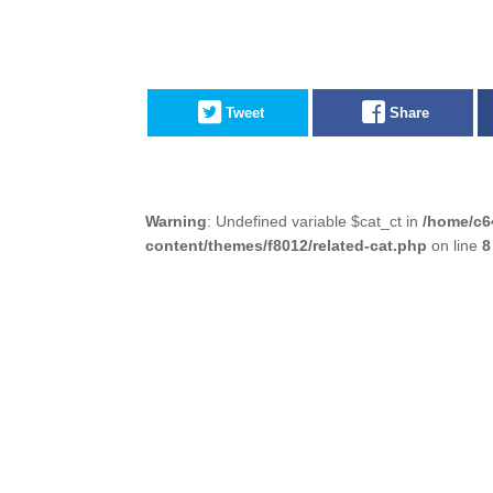
Tweet
Share
Warning
: Undefined variable $cat_ct in
/home/c6
content/themes/f8012/related-cat.php
on line
8