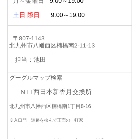
月～金曜日
9:00～19:00
土
日 際日
9:00～19:00
〒807-1143
北九州市八幡西区楠橋南2-11-13
担当：池田
グーグルマップ検索
NTT西日本新香月交換所
北九州市八幡西区楠橋南1丁目8-16
※入口門 道路を挟んで正面の一軒家