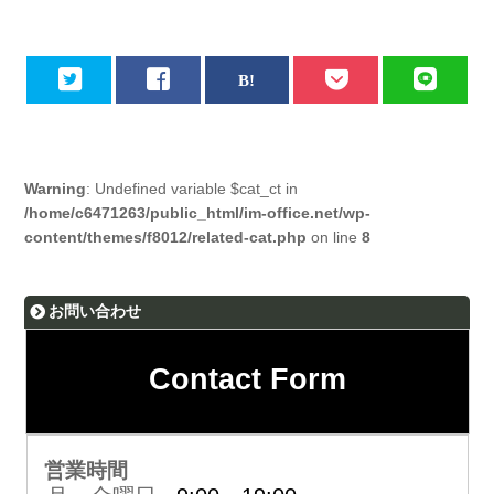
Warning
: Undefined variable $cat_ct in
/home/c6471263/public_html/im-office.net/wp-
content/themes/f8012/related-cat.php
on line
8
お問い合わせ
Contact Form
営業時間