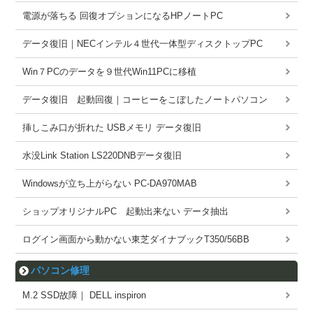
電源が落ちる 回復オプションになるHPノートPC
データ復旧｜NECインテル４世代一体型ディスクトップPC
Win７PCのデータを９世代Win11PCに移植
データ復旧 起動回復｜コーヒーをこぼしたノートパソコン
挿しこみ口が折れた USBメモリ データ復旧
水没Link Station LS220DNBデータ復旧
Windowsが立ち上がらない PC-DA970MAB
ショップオリジナルPC 起動出来ない データ抽出
ログイン画面から動かない東芝ダイナブックT350/56BB
パソコン修理
M.2 SSD故障｜ DELL inspiron