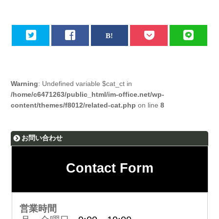
Warning
: Undefined variable $cat_ct in
/home/c6471263/public_html/im-office.net/wp-
content/themes/f8012/related-cat.php
on line
8
お問い合わせ
Contact Form
営業時間