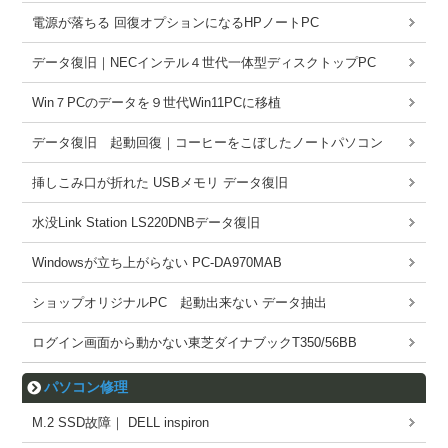
電源が落ちる 回復オプションになるHPノートPC
データ復旧｜NECインテル４世代一体型ディスクトップPC
Win７PCのデータを９世代Win11PCに移植
データ復旧 起動回復｜コーヒーをこぼしたノートパソコン
挿しこみ口が折れた USBメモリ データ復旧
水没Link Station LS220DNBデータ復旧
Windowsが立ち上がらない PC-DA970MAB
ショップオリジナルPC 起動出来ない データ抽出
ログイン画面から動かない東芝ダイナブックT350/56BB
パソコン修理
M.2 SSD故障｜ DELL inspiron