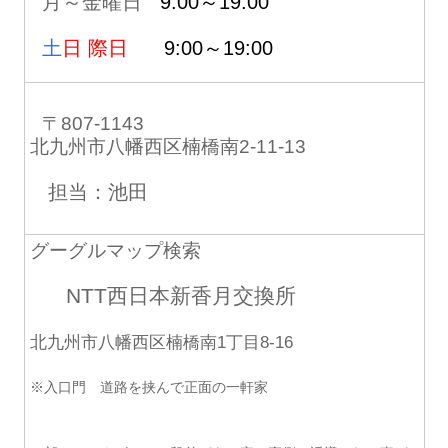
月～金曜日
9:00～19:00
土
日 際日
9:00～19:00
〒807-1143
北九州市八幡西区楠橋南2-11-13
担当：池田
グーグルマップ検索
NTT西日本新香月交換所
北九州市八幡西区楠橋南1丁目8-16
※入口門 道路を挟んで正面の一軒家