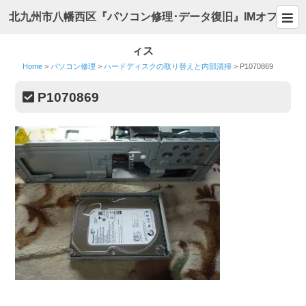
北九州市八幡西区『パソコン修理･データ復旧』IMオフ
ィス
Home
>
パソコン修理
>
ハードディスクの取り替えと内部清掃
>
P1070869
P1070869