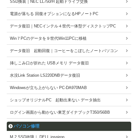
SSD換装｜NEC LL750/H 起動ドライブ交換
電源が落ちる 回復オプションになるHPノートPC
データ復旧｜NECインテル４世代一体型ディスクトップPC
Win７PCのデータを９世代Win11PCに移植
データ復旧 起動回復｜コーヒーをこぼしたノートパソコン
挿しこみ口が折れた USBメモリ データ復旧
水没Link Station LS220DNBデータ復旧
Windowsが立ち上がらない PC-DA970MAB
ショップオリジナルPC 起動出来ない データ抽出
ログイン画面から動かない東芝ダイナブックT350/56BB
パソコン修理
M.2 SSD故障｜ DELL inspiron