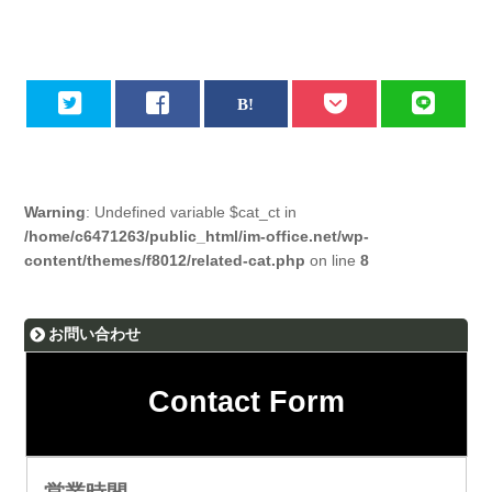
Warning
: Undefined variable $cat_ct in
/home/c6471263/public_html/im-office.net/wp-
content/themes/f8012/related-cat.php
on line
8
お問い合わせ
Contact Form