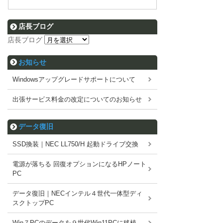
店長ブログ
店長ブログ
お知らせ
Windowsアップグレードサポートについて
出張サービス料金の改定についてのお知らせ
データ復旧
SSD換装｜NEC LL750/H 起動ドライブ交換
電源が落ちる 回復オプションになるHPノート
PC
データ復旧｜NECインテル４世代一体型ディ
スクトップPC
Win７PCのデータを９世代Win11PCに移植