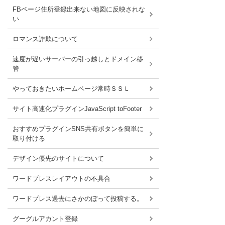
FBページ住所登録出来ない地図に反映されな
い
ロマンス詐欺について
速度が遅いサーバーの引っ越しとドメイン移
管
やっておきたいホームページ常時ＳＳＬ
サイト高速化プラグインJavaScript toFooter
おすすめプラグインSNS共有ボタンを簡単に
取り付ける
デザイン優先のサイトについて
ワードブレスレイアウトの不具合
ワードブレス過去にさかのぼって投稿する。
グーグルアカント登録