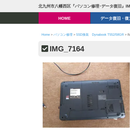
北九州市八幡西区『パソコン修理･データ復旧』I
HOME
データ復旧・復
Home
>
パソコン修理
>
SSD換装 Dynabook T552/58GR
>
I
IMG_7164