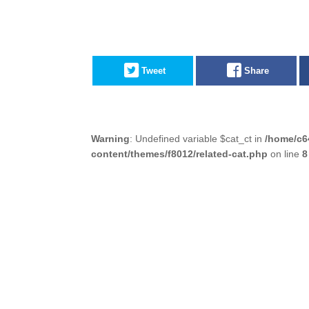
Tweet
Share
Warning
: Undefined variable $cat_ct in
/home/c6
content/themes/f8012/related-cat.php
on line
8