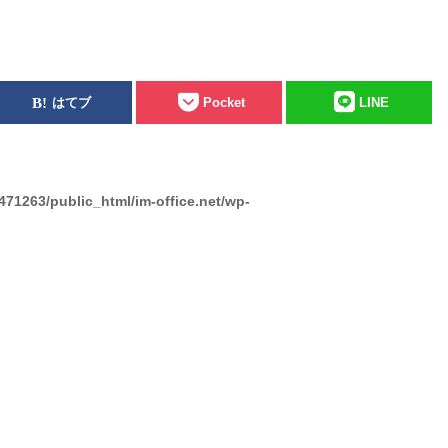
はてブ
Pocket
LINE
471263/public_html/im-office.net/wp-