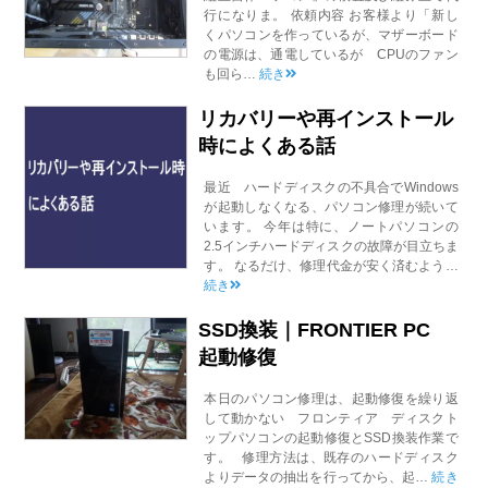
行になりま。 依頼内容 お客様より「新し
くパソコンを作っているが、マザーボード
の電源は、通電しているが CPUのファン
も回ら…
続き
リカバリーや再インストール
時によくある話
最近 ハードディスクの不具合でWindows
が起動しなくなる、パソコン修理が続いて
います。 今年は特に、ノートパソコンの
2.5インチハードディスクの故障が目立ちま
す。 なるだけ、修理代金が安く済むよう…
続き
SSD換装｜FRONTIER PC
起動修復
本日のパソコン修理は、起動修復を繰り返
して動かない フロンティア ディスクト
ップパソコンの起動修復とSSD換装作業で
す。 修理方法は、既存のハードディスク
よりデータの抽出を行ってから、起…
続き