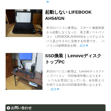
起動しない LIFEBOOK
AH54/GN
本日のパソコン修理は、スタート修復画面
から起動しなくなった 富士通ノートパソ
コン LIFEBOOK AH54/GNをシステムリカ
バリ及びＳＳＤに交換する作業です。 パ
ソコンの故障状況を聞…
続き
SSD換装｜Lenovoディスク
トップPC
本日のパソコン修理は、Lenovoディスクト
ップパソコン SSD換装作業になります。
いつもお世話になっている、会社様より
今回で３台目のSSD換装作業になります。
…
続き
お問い合わせ