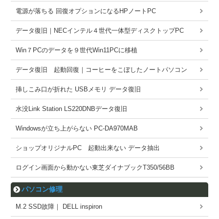
電源が落ちる 回復オプションになるHPノートPC
データ復旧｜NECインテル４世代一体型ディスクトップPC
Win７PCのデータを９世代Win11PCに移植
データ復旧 起動回復｜コーヒーをこぼしたノートパソコン
挿しこみ口が折れた USBメモリ データ復旧
水没Link Station LS220DNBデータ復旧
Windowsが立ち上がらない PC-DA970MAB
ショップオリジナルPC 起動出来ない データ抽出
ログイン画面から動かない東芝ダイナブックT350/56BB
パソコン修理
M.2 SSD故障｜ DELL inspiron