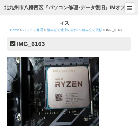
北九州市八幡西区『パソコン修理･データ復旧』IMオフ
ィス
Home
>
パソコン修理
>
組み立て途中の自作PC組み立て依頼
>
IMG_6163
IMG_6163