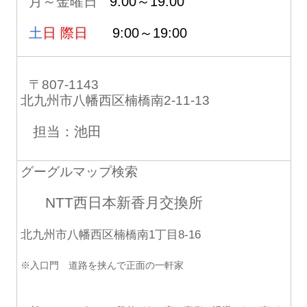
月～金曜日
9:00～19:00
土
日 際日
9:00～19:00
〒807-1143
北九州市八幡西区楠橋南2-11-13
担当：池田
グーグルマップ検索
NTT西日本新香月交換所
北九州市八幡西区楠橋南1丁目8-16
※入口門 道路を挟んで正面の一軒家