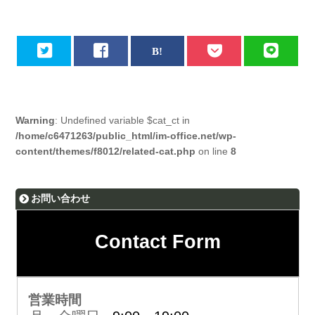
Warning
: Undefined variable $cat_ct in
/home/c6471263/public_html/im-office.net/wp-
content/themes/f8012/related-cat.php
on line
8
お問い合わせ
Contact Form
営業時間