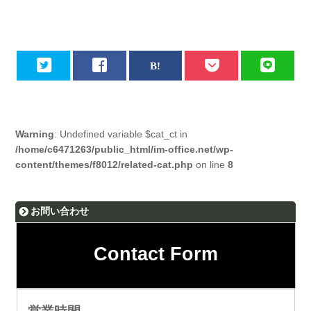
Warning
: Undefined variable $cat_ct in
/home/c6471263/public_html/im-office.net/wp-
content/themes/f8012/related-cat.php
on line
8
お問い合わせ
Contact Form