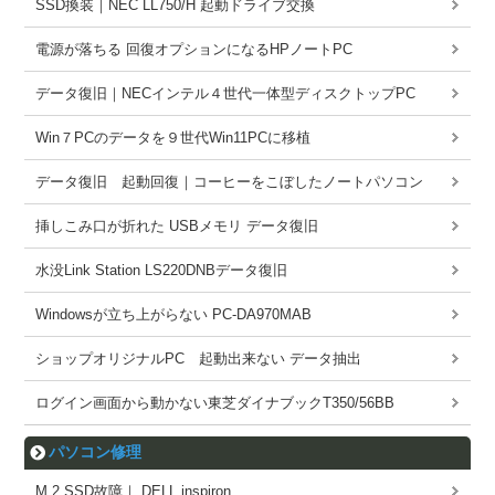
SSD換装｜NEC LL750/H 起動ドライブ交換
電源が落ちる 回復オプションになるHPノートPC
データ復旧｜NECインテル４世代一体型ディスクトップPC
Win７PCのデータを９世代Win11PCに移植
データ復旧 起動回復｜コーヒーをこぼしたノートパソコン
挿しこみ口が折れた USBメモリ データ復旧
水没Link Station LS220DNBデータ復旧
Windowsが立ち上がらない PC-DA970MAB
ショップオリジナルPC 起動出来ない データ抽出
ログイン画面から動かない東芝ダイナブックT350/56BB
パソコン修理
M.2 SSD故障｜ DELL inspiron