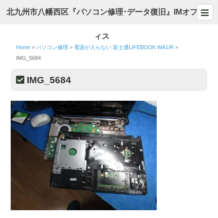
北九州市八幡西区『パソコン修理･データ復旧』IMオフ
ィス
Home
>
パソコン修理
>
電源が入らない 富士通LIFEBOOK WA1/R
>
IMG_5684
IMG_5684