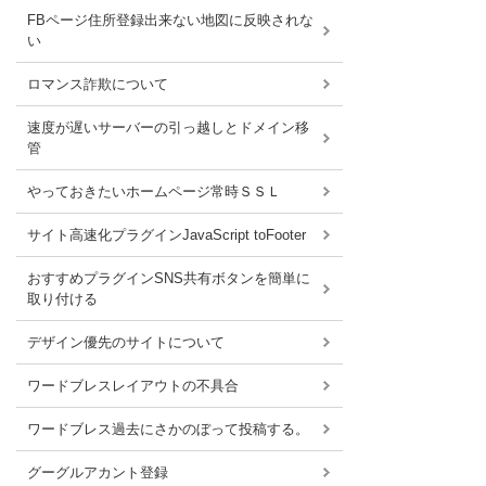
FBページ住所登録出来ない地図に反映されな
い
ロマンス詐欺について
速度が遅いサーバーの引っ越しとドメイン移
管
やっておきたいホームページ常時ＳＳＬ
サイト高速化プラグインJavaScript toFooter
おすすめプラグインSNS共有ボタンを簡単に
取り付ける
デザイン優先のサイトについて
ワードブレスレイアウトの不具合
ワードブレス過去にさかのぼって投稿する。
グーグルアカント登録