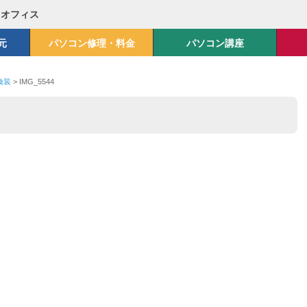
Mオフィス
元
パソコン修理・料金
パソコン講座
D換装
>
IMG_5544