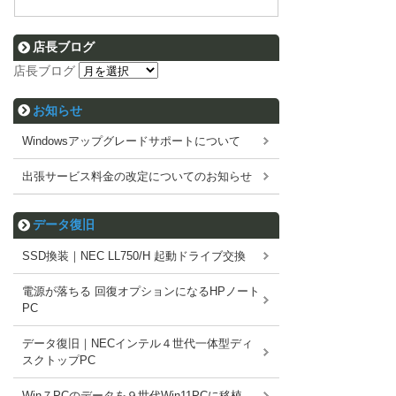
店長ブログ
店長ブログ
お知らせ
Windowsアップグレードサポートについて
出張サービス料金の改定についてのお知らせ
データ復旧
SSD換装｜NEC LL750/H 起動ドライブ交換
電源が落ちる 回復オプションになるHPノート
PC
データ復旧｜NECインテル４世代一体型ディ
スクトップPC
Win７PCのデータを９世代Win11PCに移植