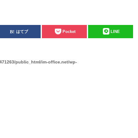
はてブ
Pocket
LINE
471263/public_html/im-office.net/wp-