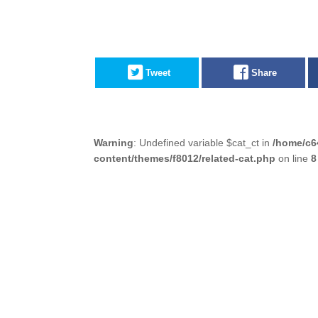
Tweet
Share
Warning
: Undefined variable $cat_ct in
/home/c6
content/themes/f8012/related-cat.php
on line
8