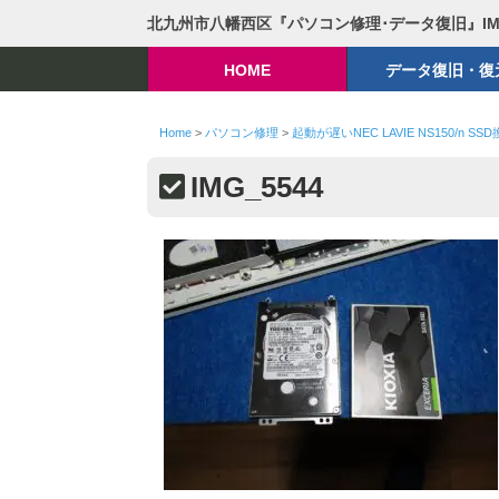
北九州市八幡西区『パソコン修理･データ復旧』I
HOME
データ復旧・復
Home
>
パソコン修理
>
起動が遅いNEC LAVIE NS150/n SS
IMG_5544