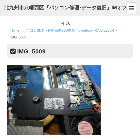
北九州市八幡西区『パソコン修理･データ復旧』IMオフ
ィス
Home
>
パソコン修理
>
起動回復SSD換装 dynabook R730/E26BR
>
IMG_5009
IMG_5009