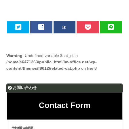
Warning
: Undefined variable $cat_ct in
/home/c6471263/public_html/im-office.net/wp-
content/themes/f8012/related-cat.php
on line
8
お問い合わせ
Contact Form