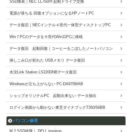
SSD換装｜NEC LL750/H 起動ドライブ交換
電源が落ちる 回復オプションになるHPノートPC
データ復旧｜NECインテル４世代一体型ディスクトップPC
Win７PCのデータを９世代Win11PCに移植
データ復旧 起動回復｜コーヒーをこぼしたノートパソコン
挿しこみ口が折れた USBメモリ データ復旧
水没Link Station LS220DNBデータ復旧
Windowsが立ち上がらない PC-DA970MAB
ショップオリジナルPC 起動出来ない データ抽出
ログイン画面から動かない東芝ダイナブックT350/56BB
パソコン修理
M.2 SSD故障｜ DELL inspiron