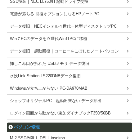
SSD換装｜NEC LL750/H 起動ドライブ交換
電源が落ちる 回復オプションになるHPノートPC
データ復旧｜NECインテル４世代一体型ディスクトップPC
Win７PCのデータを９世代Win11PCに移植
データ復旧 起動回復｜コーヒーをこぼしたノートパソコン
挿しこみ口が折れた USBメモリ データ復旧
水没Link Station LS220DNBデータ復旧
Windowsが立ち上がらない PC-DA970MAB
ショップオリジナルPC 起動出来ない データ抽出
ログイン画面から動かない東芝ダイナブックT350/56BB
パソコン修理
M.2 SSD故障｜ DELL inspiron