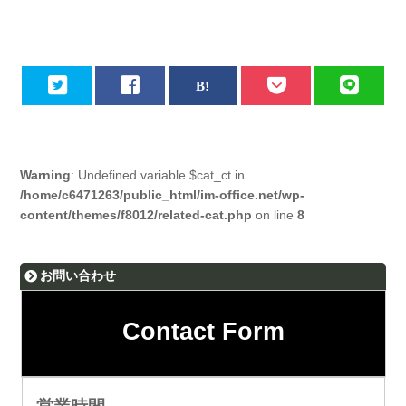
Warning
: Undefined variable $cat_ct in
/home/c6471263/public_html/im-office.net/wp-
content/themes/f8012/related-cat.php
on line
8
お問い合わせ
Contact Form