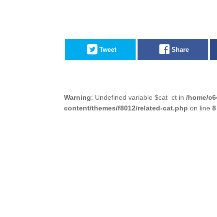
Tweet
Share
Warning
: Undefined variable $cat_ct in
/home/c6
content/themes/f8012/related-cat.php
on line
8