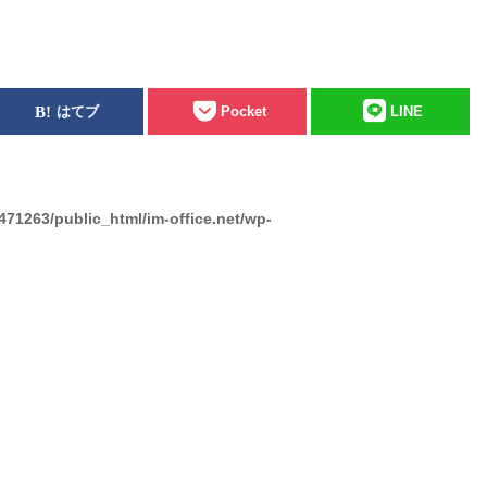
はてブ
Pocket
LINE
471263/public_html/im-office.net/wp-