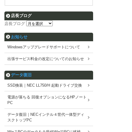
店長ブログ
店長ブログ
お知らせ
Windowsアップグレードサポートについて
出張サービス料金の改定についてのお知らせ
データ復旧
SSD換装｜NEC LL750/H 起動ドライブ交換
電源が落ちる 回復オプションになるHPノート
PC
データ復旧｜NECインテル４世代一体型ディ
スクトップPC
Win７PCのデータを９世代Win11PCに移植