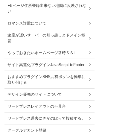
FBページ住所登録出来ない地図に反映されな
い
ロマンス詐欺について
速度が遅いサーバーの引っ越しとドメイン移
管
やっておきたいホームページ常時ＳＳＬ
サイト高速化プラグインJavaScript toFooter
おすすめプラグインSNS共有ボタンを簡単に
取り付ける
デザイン優先のサイトについて
ワードブレスレイアウトの不具合
ワードブレス過去にさかのぼって投稿する。
グーグルアカント登録