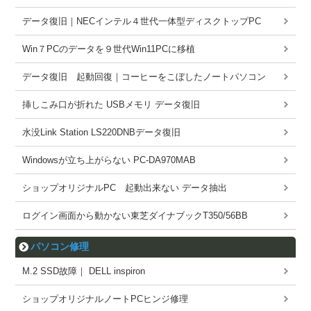
データ復旧｜NECインテル４世代一体型ディスクトップPC
Win７PCのデータを９世代Win11PCに移植
データ復旧 起動回復｜コーヒーをこぼしたノートパソコン
挿しこみ口が折れた USBメモリ データ復旧
水没Link Station LS220DNBデータ復旧
Windowsが立ち上がらない PC-DA970MAB
ショップオリジナルPC 起動出来ない データ抽出
ログイン画面から動かない東芝ダイナブックT350/56BB
パソコン修理
M.2 SSD故障｜ DELL inspiron
ショップオリジナルノートPCヒンジ修理