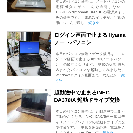
本日のパソコン修理は、ノートパソコンの
電源ボタンがへこんで通電しない
TOSHIBA dynabook TX/65JBIの電源スイッ
チの修理です。 電源スイッチが、写真の
用にへこんで戻ら…
続き
ログイン画面で止まる Iiyama
ノートパソコン
本日のパソコン修理・データ復旧は、「ロ
グイン画面で止まる Iiyamaノートパソコ
ン」の修理になります。 現状の状態 持ち
込まれたパソコンを起動してみました。
Windowsログイン画面まで、なんとか…
続
き
起動途中で止まる/NEC
DA370/A 起動ドライブ交換
本日のパソコン修理は、起動途中で止まっ
て動かなくなる NEC DA370/A 一体型デ
ィスクトップパソコンの起動ドライブの交
換作業です。 現状を確認の為、電源を入
れてみると ユーザーログ…
続き