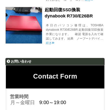
起動回復SSD換装
dynabook R730/E26BR
本日のパソコン修理は、TOSHIBA
dynabook R730/E26BR 起動回復SSD換装
作業になります。 確認 電源を入れて確
認してみます。 結果 ノーブートデバイ…
続き
お問い合わせ
Contact Form
営業時間
月～金曜日
9:00～19:00