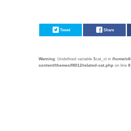
Tweet
Share
Warning
: Undefined variable $cat_ct in
/home/c6
content/themes/f8012/related-cat.php
on line
8