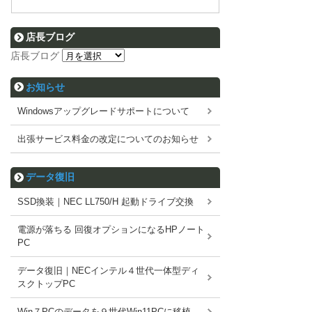
店長ブログ
店長ブログ
お知らせ
Windowsアップグレードサポートについて
出張サービス料金の改定についてのお知らせ
データ復旧
SSD換装｜NEC LL750/H 起動ドライブ交換
電源が落ちる 回復オプションになるHPノート
PC
データ復旧｜NECインテル４世代一体型ディ
スクトップPC
Win７PCのデータを９世代Win11PCに移植