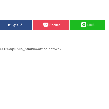
はてブ
Pocket
LINE
471263/public_html/im-office.net/wp-