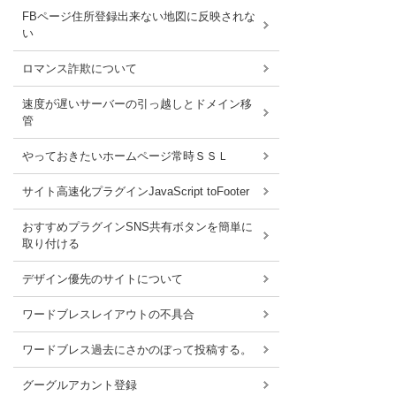
FBページ住所登録出来ない地図に反映されな
い
ロマンス詐欺について
速度が遅いサーバーの引っ越しとドメイン移
管
やっておきたいホームページ常時ＳＳＬ
サイト高速化プラグインJavaScript toFooter
おすすめプラグインSNS共有ボタンを簡単に
取り付ける
デザイン優先のサイトについて
ワードブレスレイアウトの不具合
ワードブレス過去にさかのぼって投稿する。
グーグルアカント登録