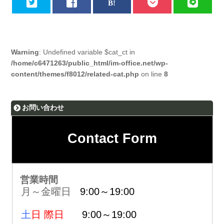
Warning
: Undefined variable $cat_ct in
/home/c6471263/public_html/im-office.net/wp-
content/themes/f8012/related-cat.php
on line
8
お問い合わせ
Contact Form
営業時間
月～金曜日
9:00～19:00
土
日 際日
9:00～19:00