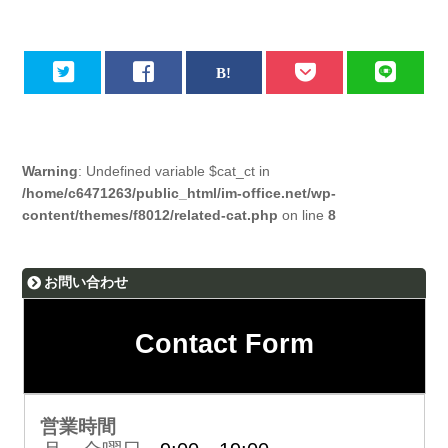
Warning
: Undefined variable $cat_ct in
/home/c6471263/public_html/im-office.net/wp-
content/themes/f8012/related-cat.php
on line
8
お問い合わせ
Contact Form
営業時間