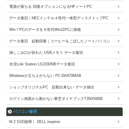
電源が落ちる 回復オプションになるHPノートPC
データ復旧｜NECインテル４世代一体型ディスクトップPC
Win７PCのデータを９世代Win11PCに移植
データ復旧 起動回復｜コーヒーをこぼしたノートパソコン
挿しこみ口が折れた USBメモリ データ復旧
水没Link Station LS220DNBデータ復旧
Windowsが立ち上がらない PC-DA970MAB
ショップオリジナルPC 起動出来ない データ抽出
ログイン画面から動かない東芝ダイナブックT350/56BB
パソコン修理
M.2 SSD故障｜ DELL inspiron