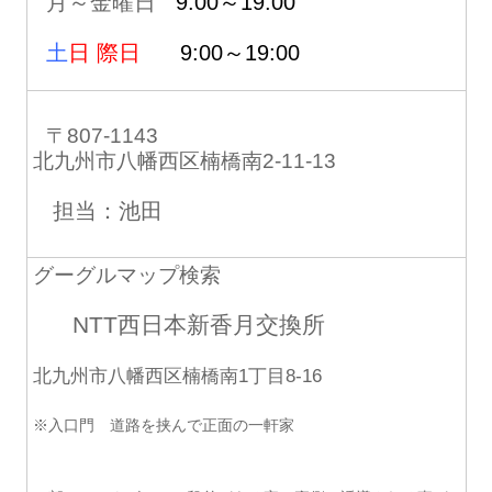
月～金曜日
9:00～19:00
土
日 際日
9:00～19:00
〒807-1143
北九州市八幡西区楠橋南2-11-13
担当：池田
グーグルマップ検索
NTT西日本新香月交換所
北九州市八幡西区楠橋南1丁目8-16
※入口門 道路を挟んで正面の一軒家