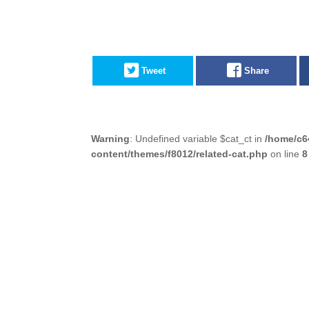
Tweet
Share
Warning
: Undefined variable $cat_ct in
/home/c6
content/themes/f8012/related-cat.php
on line
8