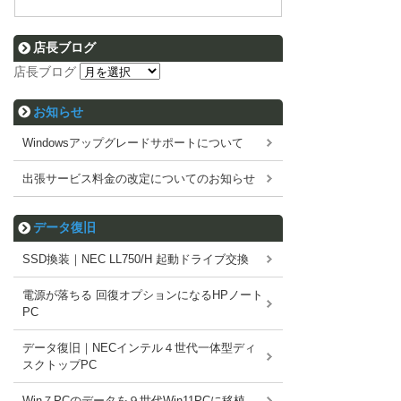
店長ブログ
店長ブログ
お知らせ
Windowsアップグレードサポートについて
出張サービス料金の改定についてのお知らせ
データ復旧
SSD換装｜NEC LL750/H 起動ドライブ交換
電源が落ちる 回復オプションになるHPノート
PC
データ復旧｜NECインテル４世代一体型ディ
スクトップPC
Win７PCのデータを９世代Win11PCに移植