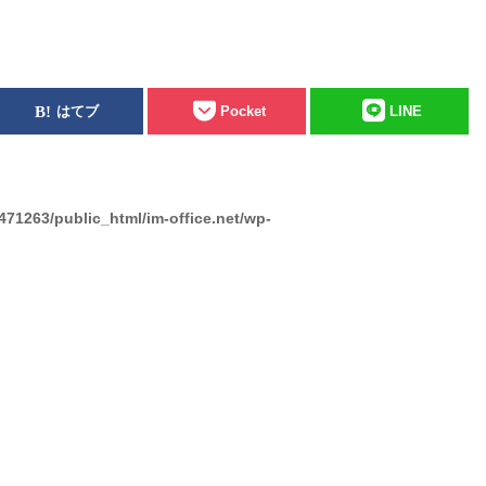
はてブ
Pocket
LINE
471263/public_html/im-office.net/wp-