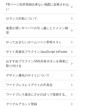
FBページ住所登録出来ない地図に反映されな
い
ロマンス詐欺について
速度が遅いサーバーの引っ越しとドメイン移
管
やっておきたいホームページ常時ＳＳＬ
サイト高速化プラグインJavaScript toFooter
おすすめプラグインSNS共有ボタンを簡単に
取り付ける
デザイン優先のサイトについて
ワードブレスレイアウトの不具合
ワードブレス過去にさかのぼって投稿する。
グーグルアカント登録