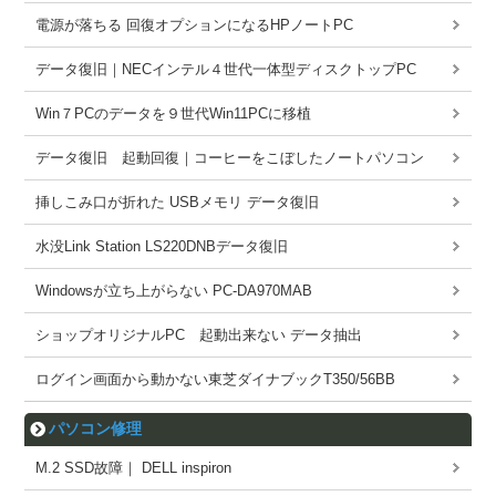
電源が落ちる 回復オプションになるHPノートPC
データ復旧｜NECインテル４世代一体型ディスクトップPC
Win７PCのデータを９世代Win11PCに移植
データ復旧 起動回復｜コーヒーをこぼしたノートパソコン
挿しこみ口が折れた USBメモリ データ復旧
水没Link Station LS220DNBデータ復旧
Windowsが立ち上がらない PC-DA970MAB
ショップオリジナルPC 起動出来ない データ抽出
ログイン画面から動かない東芝ダイナブックT350/56BB
パソコン修理
M.2 SSD故障｜ DELL inspiron