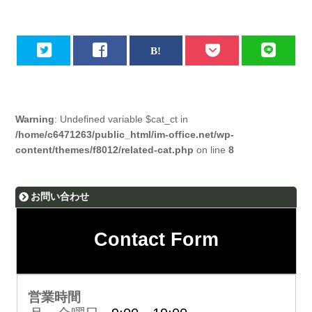
Warning
: Undefined variable $cat_ct in
/home/c6471263/public_html/im-office.net/wp-
content/themes/f8012/related-cat.php
on line
8
お問い合わせ
Contact Form
営業時間