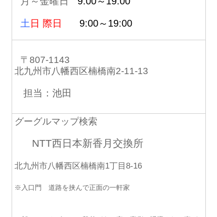
月～金曜日
9:00～19:00
土
日 際日
9:00～19:00
〒807-1143
北九州市八幡西区楠橋南2-11-13
担当：池田
グーグルマップ検索
NTT西日本新香月交換所
北九州市八幡西区楠橋南1丁目8-16
※入口門 道路を挟んで正面の一軒家