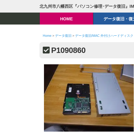
北九州市八幡西区『パソコン修理･データ復旧』I
HOME
データ復旧・復
Home
>
データ復旧
>
データ復旧/MAC 外付けハードディス
P1090860