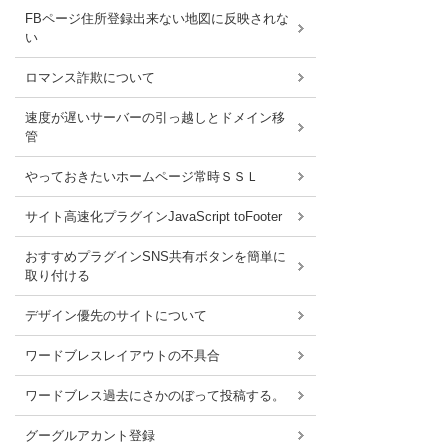
FBページ住所登録出来ない地図に反映されな
い
ロマンス詐欺について
速度が遅いサーバーの引っ越しとドメイン移
管
やっておきたいホームページ常時ＳＳＬ
サイト高速化プラグインJavaScript toFooter
おすすめプラグインSNS共有ボタンを簡単に
取り付ける
デザイン優先のサイトについて
ワードブレスレイアウトの不具合
ワードブレス過去にさかのぼって投稿する。
グーグルアカント登録