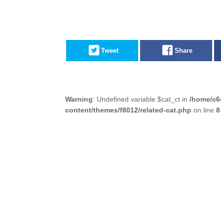
Tweet
Share
Warning
: Undefined variable $cat_ct in
/home/c6
content/themes/f8012/related-cat.php
on line
8