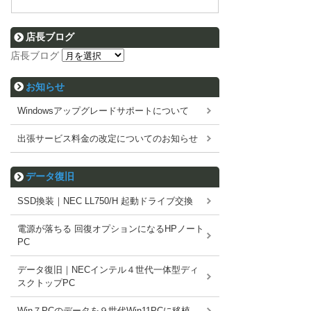
店長ブログ
店長ブログ
お知らせ
Windowsアップグレードサポートについて
出張サービス料金の改定についてのお知らせ
データ復旧
SSD換装｜NEC LL750/H 起動ドライブ交換
電源が落ちる 回復オプションになるHPノート
PC
データ復旧｜NECインテル４世代一体型ディ
スクトップPC
Win７PCのデータを９世代Win11PCに移植