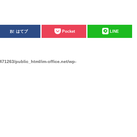
はてブ
Pocket
LINE
471263/public_html/im-office.net/wp-