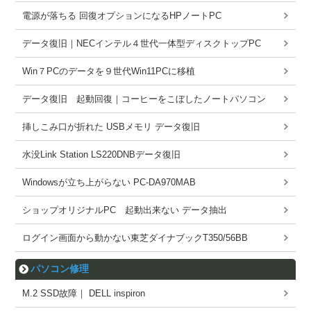
電源が落ちる 回復オプションになるHPノートPC
データ復旧｜NECインテル４世代一体型ディスクトップPC
Win７PCのデータを９世代Win11PCに移植
データ復旧 起動回復｜コーヒーをこぼしたノートパソコン
挿しこみ口が折れた USBメモリ データ復旧
水没Link Station LS220DNBデータ復旧
Windowsが立ち上がらない PC-DA970MAB
ショップオリジナルPC 起動出来ない データ抽出
ログイン画面から動かない東芝ダイナブックT350/56BB
パソコン修理
M.2 SSD故障｜ DELL inspiron