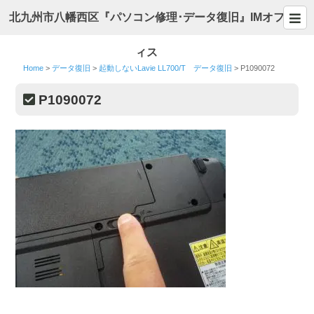
北九州市八幡西区『パソコン修理･データ復旧』IMオフ
ィス
Home
>
データ復旧
>
起動しないLavie LL700/T データ復旧
>
P1090072
P1090072