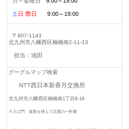
月～金曜日
9:00～19:00
土
日 際日
9:00～19:00
〒807-1143
北九州市八幡西区楠橋南2-11-13
担当：池田
グーグルマップ検索
NTT西日本新香月交換所
北九州市八幡西区楠橋南1丁目8-16
※入口門 道路を挟んで正面の一軒家