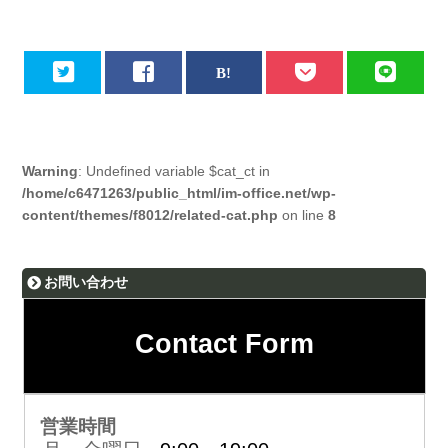
Warning
: Undefined variable $cat_ct in
/home/c6471263/public_html/im-office.net/wp-
content/themes/f8012/related-cat.php
on line
8
お問い合わせ
Contact Form
営業時間