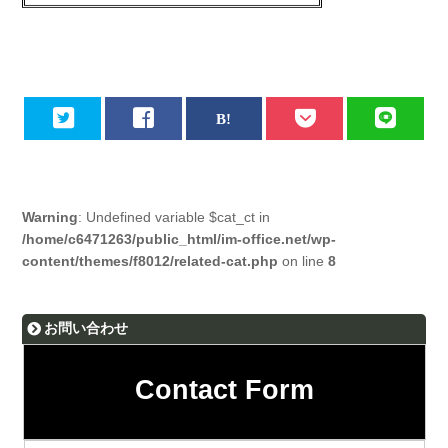
Warning
: Undefined variable $cat_ct in
/home/c6471263/public_html/im-office.net/wp-
content/themes/f8012/related-cat.php
on line
8
お問い合わせ
Contact Form