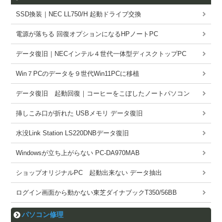
SSD換装｜NEC LL750/H 起動ドライブ交換
電源が落ちる 回復オプションになるHPノートPC
データ復旧｜NECインテル４世代一体型ディスクトップPC
Win７PCのデータを９世代Win11PCに移植
データ復旧 起動回復｜コーヒーをこぼしたノートパソコン
挿しこみ口が折れた USBメモリ データ復旧
水没Link Station LS220DNBデータ復旧
Windowsが立ち上がらない PC-DA970MAB
ショップオリジナルPC 起動出来ない データ抽出
ログイン画面から動かない東芝ダイナブックT350/56BB
パソコン修理