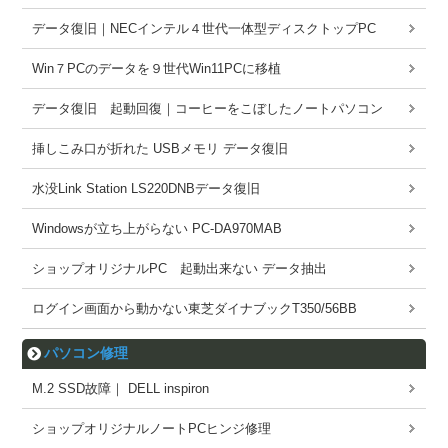
データ復旧｜NECインテル４世代一体型ディスクトップPC
Win７PCのデータを９世代Win11PCに移植
データ復旧 起動回復｜コーヒーをこぼしたノートパソコン
挿しこみ口が折れた USBメモリ データ復旧
水没Link Station LS220DNBデータ復旧
Windowsが立ち上がらない PC-DA970MAB
ショップオリジナルPC 起動出来ない データ抽出
ログイン画面から動かない東芝ダイナブックT350/56BB
パソコン修理
M.2 SSD故障｜ DELL inspiron
ショップオリジナルノートPCヒンジ修理