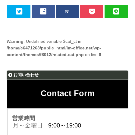
Warning
: Undefined variable $cat_ct in
/home/c6471263/public_html/im-office.net/wp-
content/themes/f8012/related-cat.php
on line
8
お問い合わせ
Contact Form
営業時間
月～金曜日
9:00～19:00