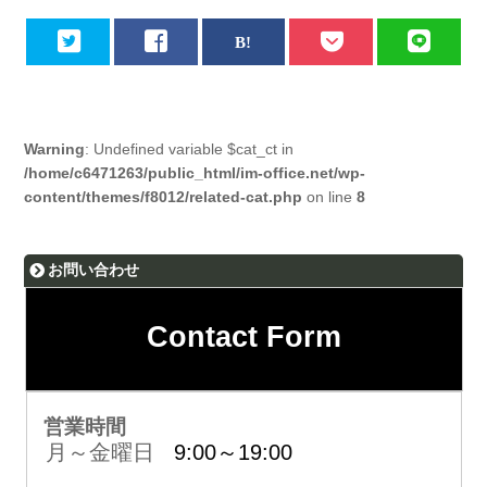
Warning
: Undefined variable $cat_ct in
/home/c6471263/public_html/im-office.net/wp-
content/themes/f8012/related-cat.php
on line
8
お問い合わせ
Contact Form
営業時間
月～金曜日
9:00～19:00