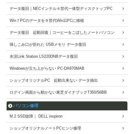
データ復旧｜NECインテル４世代一体型ディスクトップPC
Win７PCのデータを９世代Win11PCに移植
データ復旧 起動回復｜コーヒーをこぼしたノートパソコン
挿しこみ口が折れた USBメモリ データ復旧
水没Link Station LS220DNBデータ復旧
Windowsが立ち上がらない PC-DA970MAB
ショップオリジナルPC 起動出来ない データ抽出
ログイン画面から動かない東芝ダイナブックT350/56BB
パソコン修理
M.2 SSD故障｜ DELL inspiron
ショップオリジナルノートPCヒンジ修理