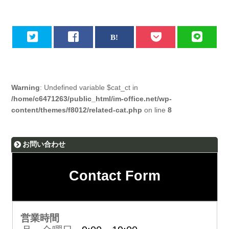
Warning
: Undefined variable $cat_ct in
/home/c6471263/public_html/im-office.net/wp-
content/themes/f8012/related-cat.php
on line
8
お問い合わせ
Contact Form
営業時間