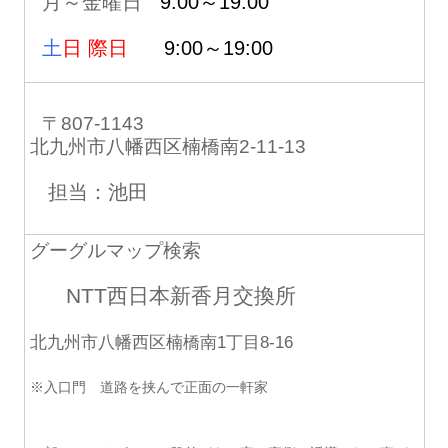
月～金曜日
9:00～19:00
土
日 際日
9:00～19:00
〒807-1143
北九州市八幡西区楠橋南2-11-13
担当：池田
グーグルマップ検索
NTT西日本新香月交換所
北九州市八幡西区楠橋南1丁目8-16
※入口門 道路を挟んで正面の一軒家