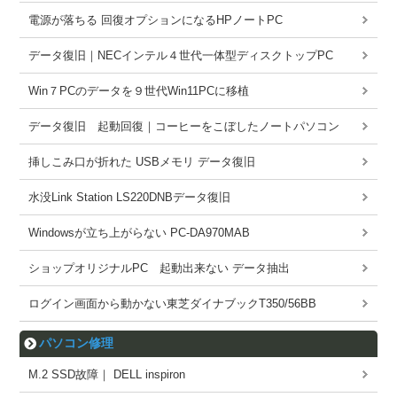
電源が落ちる 回復オプションになるHPノートPC
データ復旧｜NECインテル４世代一体型ディスクトップPC
Win７PCのデータを９世代Win11PCに移植
データ復旧 起動回復｜コーヒーをこぼしたノートパソコン
挿しこみ口が折れた USBメモリ データ復旧
水没Link Station LS220DNBデータ復旧
Windowsが立ち上がらない PC-DA970MAB
ショップオリジナルPC 起動出来ない データ抽出
ログイン画面から動かない東芝ダイナブックT350/56BB
パソコン修理
M.2 SSD故障｜ DELL inspiron