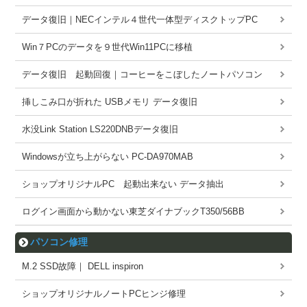
データ復旧｜NECインテル４世代一体型ディスクトップPC
Win７PCのデータを９世代Win11PCに移植
データ復旧 起動回復｜コーヒーをこぼしたノートパソコン
挿しこみ口が折れた USBメモリ データ復旧
水没Link Station LS220DNBデータ復旧
Windowsが立ち上がらない PC-DA970MAB
ショップオリジナルPC 起動出来ない データ抽出
ログイン画面から動かない東芝ダイナブックT350/56BB
パソコン修理
M.2 SSD故障｜ DELL inspiron
ショップオリジナルノートPCヒンジ修理