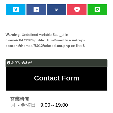
Warning
: Undefined variable $cat_ct in
/home/c6471263/public_html/im-office.net/wp-
content/themes/f8012/related-cat.php
on line
8
お問い合わせ
Contact Form
営業時間
月～金曜日
9:00～19:00