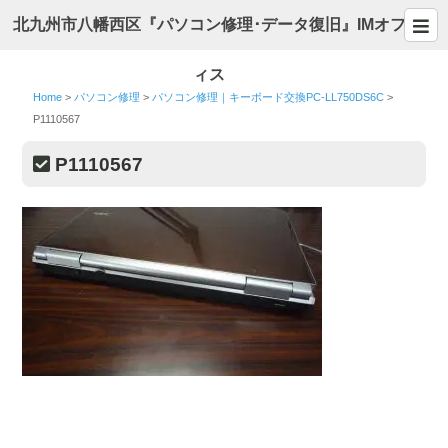
北九州市八幡西区『パソコン修理･データ復旧』IMオフ
ィス
Home
>
パソコン修理
>
パソコン修理｜キーボード交換PC-LL750DS6C
>
P1110567
P1110567