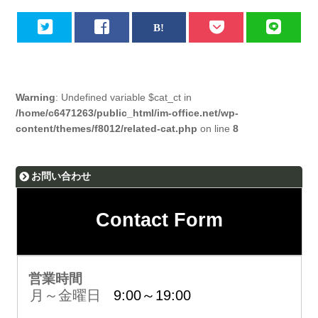
Warning
: Undefined variable $cat_ct in
/home/c6471263/public_html/im-office.net/wp-
content/themes/f8012/related-cat.php
on line
8
お問い合わせ
Contact Form
営業時間
月～金曜日
9:00～19:00