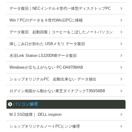
データ復旧｜NECインテル４世代一体型ディスクトップPC
Win７PCのデータを９世代Win11PCに移植
データ復旧 起動回復｜コーヒーをこぼしたノートパソコン
挿しこみ口が折れた USBメモリ データ復旧
水没Link Station LS220DNBデータ復旧
Windowsが立ち上がらない PC-DA970MAB
ショップオリジナルPC 起動出来ない データ抽出
ログイン画面から動かない東芝ダイナブックT350/56BB
パソコン修理
M.2 SSD故障｜ DELL inspiron
ショップオリジナルノートPCヒンジ修理